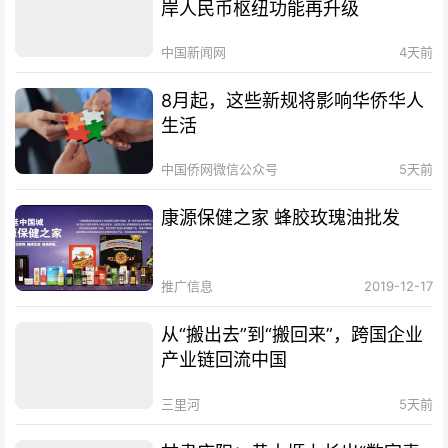
岸人民币枢纽功能再升级
中国新闻网
4天前
8月起，这些新规将影响华侨华人
生活
中国侨网微信公众号
5天前
康源保健之家 蜂胶玫瑰油批发
推广信息
2019-12-17
从“搬出去”到“搬回来”，跨国企业
产业链回流中国
三里河
5天前