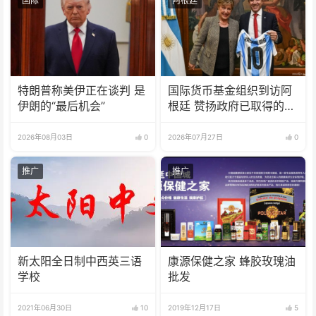
国际
阿根廷
特朗普称美伊正在谈判 是
国际货币基金组织到访阿
伊朗的“最后机会”
根廷 赞扬政府已取得的成
果
2026年08月03日
0
2026年07月27日
0
推广
推广
新太阳全日制中西英三语
康源保健之家 蜂胶玫瑰油
学校
批发
2021年06月30日
10
2019年12月17日
5