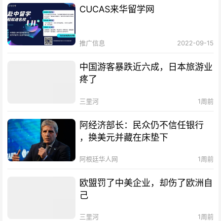
CUCAS来华留学网
推广信息
2022-09-15
中国游客暴跌近六成，日本旅游业
疼了
三里河
1周前
阿经济部长：民众仍不信任银行
，换美元并藏在床垫下
阿根廷华人网
1周前
欧盟罚了中美企业，却伤了欧洲自
己
三里河
1周前