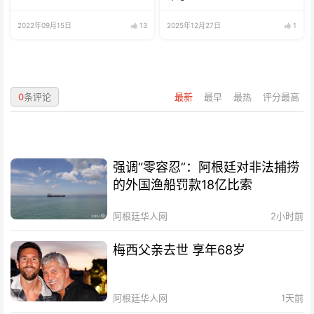
2022年09月15日
13
2025年12月27日
1
0
条评论
最新
最早
最热
评分最高
强调“零容忍”：阿根廷对非法捕捞
的外国渔船罚款18亿比索
阿根廷华人网
2小时前
梅西父亲去世 享年68岁
阿根廷华人网
1天前