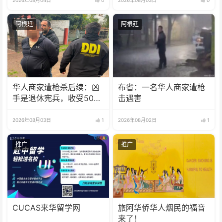
2026年08月04日
0
2026年08月03日
0
阿根廷
阿根廷
华人商家遭枪杀后续：凶
布省：一名华人商家遭枪
手是退休宪兵，收受5000
击遇害
美元
2026年08月03日
1
2026年08月02日
1
推广
推广
CUCAS来华留学网
旅阿华侨华人烟民的福音
来了！