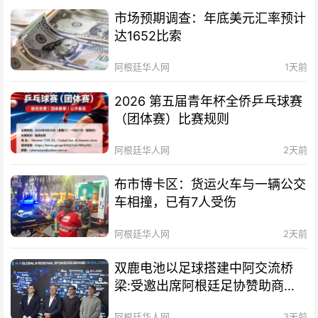
市场预期调查：年底美元汇率预计
达1652比索
阿根廷华人网
1天前
2026 第五届青年杯全侨乒乓球赛
（团体赛）比赛规则
阿根廷华人网
2天前
布市博卡区：货运火车与一辆公交
车相撞，已有7人受伤
阿根廷华人网
2天前
双鹿电池以足球搭建中阿交流桥
梁:受邀出席阿根廷足协赞助商招
待会！
阿根廷华人网
3天前