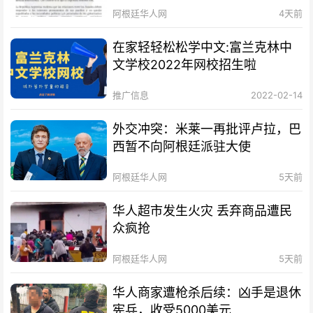
阿根廷华人网
4天前
在家轻轻松松学中文:富兰克林中
文学校2022年网校招生啦
推广信息
2022-02-14
外交冲突：米莱一再批评卢拉，巴
西暂不向阿根廷派驻大使
阿根廷华人网
5天前
华人超市发生火灾 丢弃商品遭民
众疯抢
阿根廷华人网
5天前
华人商家遭枪杀后续：凶手是退休
宪兵，收受5000美元