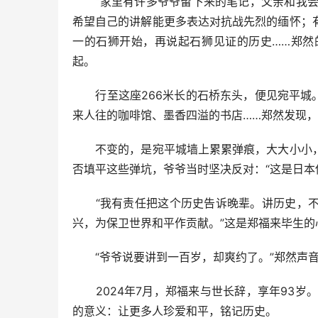
“家里有许多爷爷留下来的笔记，父亲和我会常
希望自己的讲解能更多表达对抗战先烈的缅怀；
一的石狮开始，再说起石狮见证的历史……郑然
起。
行至这座266米长的石桥东头，便见宛平城。
来人往的咖啡馆、墨香四溢的书店……郑然发现
不变的，是宛平城墙上累累弹痕，大大小小，
否填平这些弹坑，爷爷当时坚决反对：“这是日本
“我有责任把这个历史告诉晚辈。讲历史，不
兴，为保卫世界和平作贡献。”这是郑福来毕生的
“爷爷说要讲到一百岁，却爽约了。”郑然声
2024年7月，郑福来与世长辞，享年93岁
的意义：让更多人珍爱和平，铭记历史。