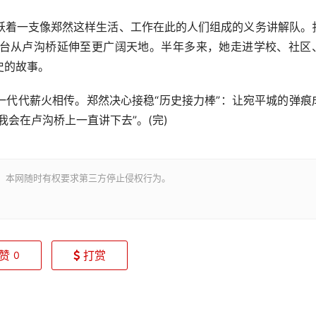
着一支像郑然这样生活、工作在此的人们组成的义务讲解队。
台从卢沟桥延伸至更广阔天地。半年多来，她走进学校、社区
史的故事。
代薪火相传。郑然决心接稳“历史接力棒”：让宛平城的弹痕
会在卢沟桥上一直讲下去”。(完)
。本网随时有权要求第三方停止侵权行为。
赞
打赏
0