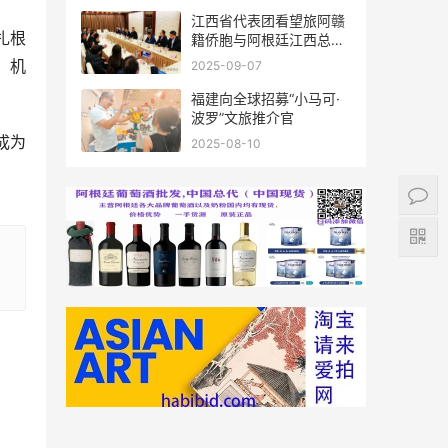
江西省代表团看望旅阿赣
扎根
籍侨胞与阿根廷江西总商
会座谈
、机
2025-09-07
福建向全球招募“小马可·
波罗”文旅推介官
成为
2025-08-10