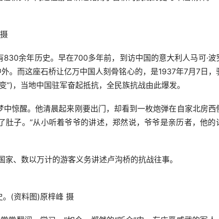
 摄
30余年历史。早在700多年前，到访中国的意大利人马可·波
外。而这座石桥让亿万中国人刻骨铭心的，是1937年7月7日，
事变”)，当地中国驻军奋起抵抗，全民族抗战由此爆发。
中惊醒。他清晨起来刚要出门，却看到一枚炮弹在自家北房西
了肚子。”从小听着爷爷的讲述，郑然说，爷爷是亲历者，他的
个国家、数以万计的游客义务讲述卢沟桥的抗战往事。
。(资料图)原梓峰 摄