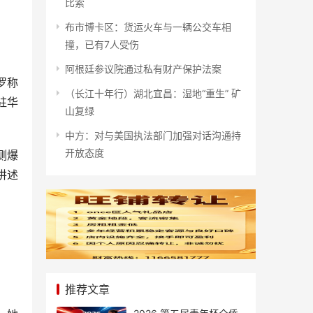
比索
布市博卡区：货运火车与一辆公交车相
撞，已有7人受伤
阿根廷参议院通过私有财产保护法案
罗称
（长江十年行）湖北宜昌：湿地“重生” 矿
驻华
山复绿
中方：对与美国执法部门加强对话沟通持
开放态度
侧爆
讲述
推荐文章