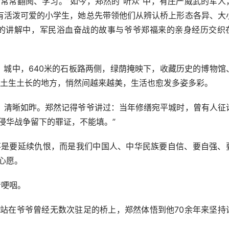
常翻阅、学习。”如今，郑然的“听众”中，有庄严威武的军人
有活泼可爱的小学生，她总先带领他们从辨认桥上形态各异、大
的讲解中，军民浴血奋战的故事与爷爷郑福来的亲身经历交织
城中，640米的石板路两侧，绿荫掩映下，收藏历史的博物馆
，土生土长的地方，悄然间越来越美，生活也愈发多姿多彩。
清晰如昨。郑然记得爷爷讲过：当年修缮宛平城时，曾有人征
侵华战争留下的罪证，不能填。”
是要延续仇恨，而是我们中国人、中华民族要自信、要自强、
心愿。
音哽咽。
。站在爷爷曾经无数次驻足的桥上，郑然体悟到他70余年来坚持