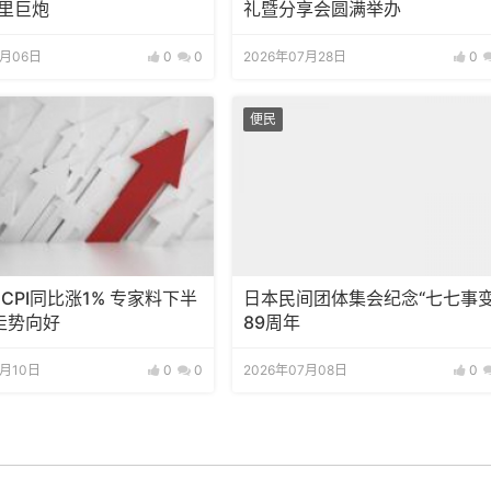
公里巨炮
礼暨分享会圆满举办
8月06日
0
0
2026年07月28日
0
便民
CPI同比涨1% 专家料下半
日本民间团体集会纪念“七七事变
走势向好
89周年
7月10日
0
0
2026年07月08日
0