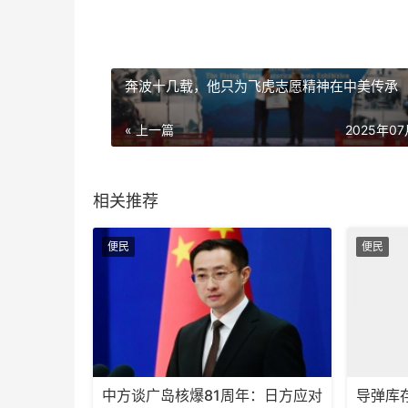
奔波十几载，他只为飞虎志愿精神在中美传承
« 上一篇
2025年0
相关推荐
便民
便民
中方谈广岛核爆81周年：日方应对
导弹库