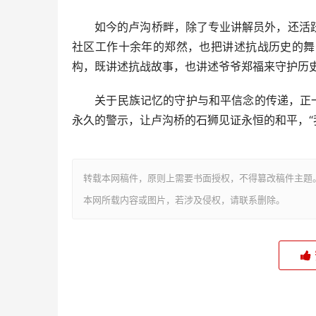
如今的卢沟桥畔，除了专业讲解员外，还活跃
社区工作十余年的郑然，也把讲述抗战历史的舞
构，既讲述抗战故事，也讲述爷爷郑福来守护历
关于民族记忆的守护与和平信念的传递，正一代
永久的警示，让卢沟桥的石狮见证永恒的和平，“我
转载本网稿件，原则上需要书面授权，不得篡改稿件主题
本网所载内容或图片，若涉及侵权，请联系删除。