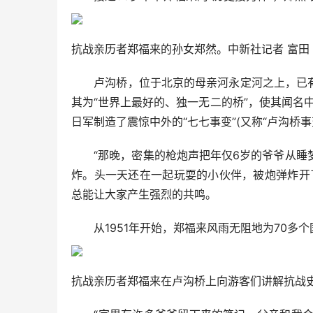
抗战亲历者郑福来的孙女郑然。中新社记者 富田
卢沟桥，位于北京的母亲河永定河之上，已有8
其为“世界上最好的、独一无二的桥”，使其闻名中
日军制造了震惊中外的“七七事变”(又称“卢沟桥
“那晚，密集的枪炮声把年仅6岁的爷爷从睡梦
炸。头一天还在一起玩耍的小伙伴，被炮弹炸开
总能让大家产生强烈的共鸣。
从1951年开始，郑福来风雨无阻地为70多
抗战亲历者郑福来在卢沟桥上向游客们讲解抗战史