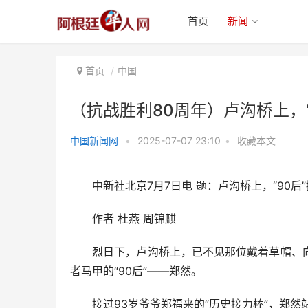
首页
新闻
首页
中国
（抗战胜利80周年）卢沟桥上，“
中国新闻网
•
2025-07-07 23:10
•
收藏本文
（抗战胜利80周年）卢沟桥上，
“90后”接棒“90后
中新社北京7月7日电 题：卢沟桥上，“90后”接
作者 杜燕 周锦麒
烈日下，卢沟桥上，已不见那位戴着草帽、向
者马甲的“90后”——郑然。
接过93岁爷爷郑福来的“历史接力棒”，郑然