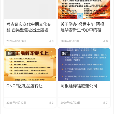
考古证实商代中期文化交
关于举办“盛世中华 阿根
融 西吴壁遗址出土殷墟风
廷华裔新生代心中的祖
格器物
(籍)国”征文比赛的通知
2026年07月06日
0
2026年06月30日
3
推广
推广
ONCE区礼品店转让
阿根廷桦福旅運公司
2026年04月12日
3
2020年09月22日
7