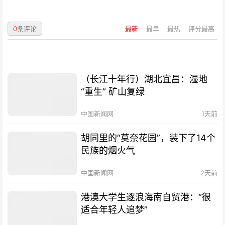
0
条评论
最新
最早
最热
评分最高
（长江十年行）湖北宜昌：湿地
“重生” 矿山复绿
中国新闻网
1天前
胡同里的“莫奈花园”，装下了14个
民族的烟火气
中国新闻网
2天前
港澳大学生逐浪海南自贸港：“很
适合年轻人追梦”