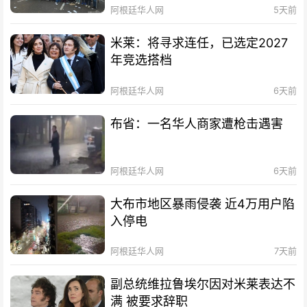
阿根廷华人网
5天前
米莱：将寻求连任，已选定2027
年竞选搭档
阿根廷华人网
6天前
布省：一名华人商家遭枪击遇害
阿根廷华人网
6天前
大布市地区暴雨侵袭 近4万用户陷
入停电
阿根廷华人网
7天前
副总统维拉鲁埃尔因对米莱表达不
满 被要求辞职