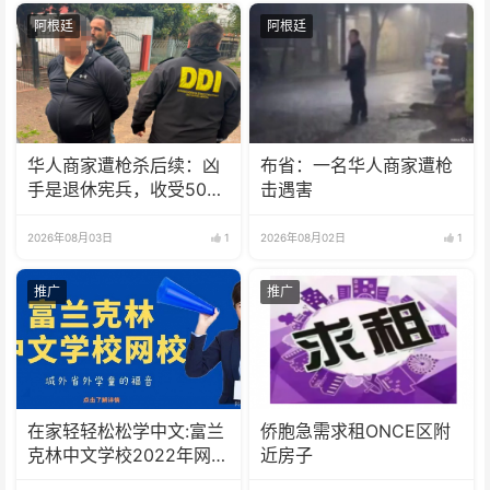
阿根廷
阿根廷
华人商家遭枪杀后续：凶
布省：一名华人商家遭枪
手是退休宪兵，收受5000
击遇害
美元
2026年08月03日
1
2026年08月02日
1
推广
推广
在家轻轻松松学中文:富兰
侨胞急需求租ONCE区附
克林中文学校2022年网校
近房子
招生啦