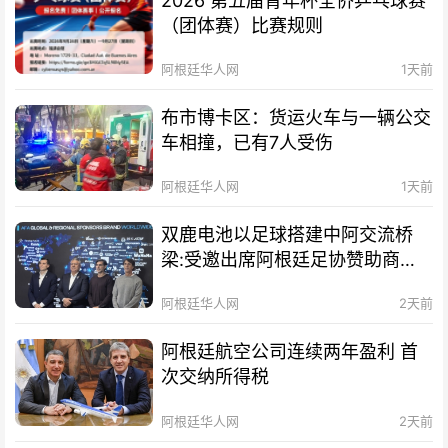
2026 第五届青年杯全侨乒乓球赛
（团体赛）比赛规则
阿根廷华人网
1天前
布市博卡区：货运火车与一辆公交
车相撞，已有7人受伤
阿根廷华人网
1天前
双鹿电池以足球搭建中阿交流桥
梁:受邀出席阿根廷足协赞助商招
待会！
阿根廷华人网
2天前
阿根廷航空公司连续两年盈利 首
次交纳所得税
阿根廷华人网
2天前