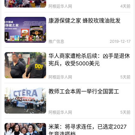
阿根廷华人网
4天前
康源保健之家 蜂胶玫瑰油批发
推广信息
2019-12-17
华人商家遭枪杀后续：凶手是退休
宪兵，收受5000美元
阿根廷华人网
5天前
教师工会本周一举行全国罢工
阿根廷华人网
5天前
米莱：将寻求连任，已选定2027
年竞选搭档