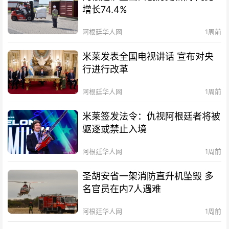
增长74.4%
阿根廷华人网
1周前
米莱发表全国电视讲话 宣布对央
行进行改革
阿根廷华人网
1周前
米莱签发法令：仇视阿根廷者将被
驱逐或禁止入境
阿根廷华人网
1周前
圣胡安省一架消防直升机坠毁 多
名官员在内7人遇难
阿根廷华人网
1周前