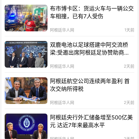
布市博卡区：货运火车与一辆公交
车相撞，已有7人受伤
阿根廷华人网
1天前
双鹿电池以足球搭建中阿交流桥
梁:受邀出席阿根廷足协赞助商招
待会！
阿根廷华人网
2天前
阿根廷航空公司连续两年盈利 首
次交纳所得税
阿根廷华人网
2天前
阿根廷央行外汇储备增至500亿美
元 达近7年来最高水平
阿根廷华人网
2天前