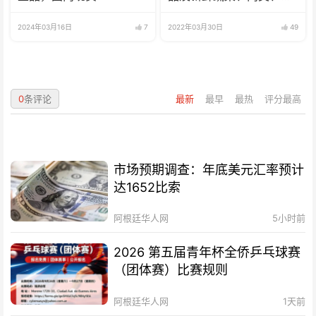
鱼、海鲜
2024年03月16日
7
2022年03月30日
49
0
条评论
最新
最早
最热
评分最高
市场预期调查：年底美元汇率预计
达1652比索
阿根廷华人网
5小时前
2026 第五届青年杯全侨乒乓球赛
（团体赛）比赛规则
阿根廷华人网
1天前