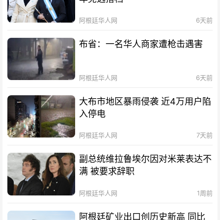
阿根廷华人网
6天前
布省：一名华人商家遭枪击遇害
阿根廷华人网
6天前
大布市地区暴雨侵袭 近4万用户陷
入停电
阿根廷华人网
7天前
副总统维拉鲁埃尔因对米莱表达不
满 被要求辞职
阿根廷华人网
1周前
阿根廷矿业出口创历史新高 同比