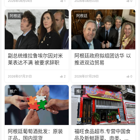
2026年08月04日
1
2026年08月03日
0
阿根廷
阿根廷
副总统维拉鲁埃尔因对米
阿根廷政府拟组团访华 以
莱表达不满 被要求辞职
推进双边贸易
2026年07月31日
2
2026年07月29日
0
推广
推广
阿根廷葡萄酒批发：原装
福旺食品超市.专营中国食
正品，国内现货
品及新鲜蔬菜、肉类、