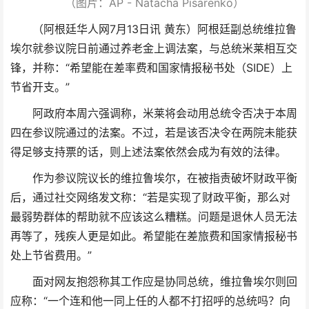
（图片：AP - Natacha Pisarenko）
（阿根廷华人网7月13日讯 黄东）阿根廷副总统维拉鲁
埃尔就参议院日前通过养老金上调法案，与总统米莱相互交
锋，并称：“希望能在差率费和国家情报秘书处（SIDE）上
节省开支。”
阿政府本周六强调称，米莱将会动用总统令否决于本周
四在参议院通过的法案。不过，若是该否决令在两院未能获
得足够支持票的话，则上述法案依然会成为有效的法律。
作为参议院议长的维拉鲁埃尔，在被指责破坏财政平衡
后，通过社交网络发文称：“若是实现了财政平衡，那么对
最弱势群体的帮助就不应该这么糟糕。问题是退休人员无法
再等了，残疾人更是如此。希望能在差旅费和国家情报秘书
处上节省费用。”
面对网友抱怨称其工作应是协同总统，维拉鲁埃尔则回
应称：“一个连和他一同上任的人都不打招呼的总统吗？向