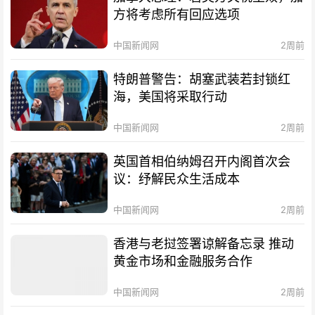
方将考虑所有回应选项
中国新闻网
2周前
特朗普警告：胡塞武装若封锁红
海，美国将采取行动
中国新闻网
2周前
英国首相伯纳姆召开内阁首次会
议：纾解民众生活成本
中国新闻网
2周前
香港与老挝签署谅解备忘录 推动
黄金市场和金融服务合作
中国新闻网
2周前