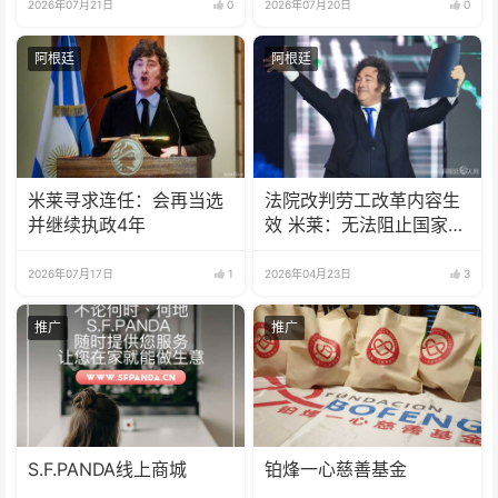
2026年07月21日
0
2026年07月20日
0
阿根廷
阿根廷
米莱寻求连任：会再当选
法院改判劳工改革内容生
并继续执政4年
效 米莱：无法阻止国家的
增长
2026年07月17日
1
2026年04月23日
3
推广
推广
S.F.PANDA线上商城
铂烽一心慈善基金