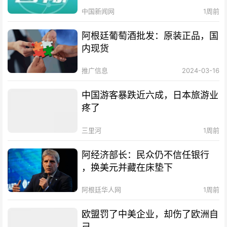
中国新闻网
1周前
阿根廷葡萄酒批发：原装正品，国
内现货
推广信息
2024-03-16
中国游客暴跌近六成，日本旅游业
疼了
三里河
1周前
阿经济部长：民众仍不信任银行
，换美元并藏在床垫下
阿根廷华人网
1周前
欧盟罚了中美企业，却伤了欧洲自
己