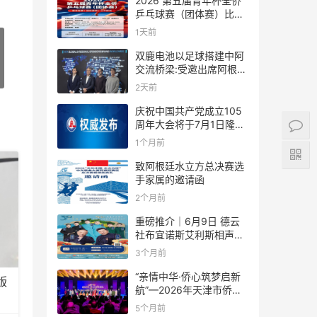
2026 第五届青年杯全侨
乒乓球赛（团体赛）比赛
规则
1天前
双鹿电池以足球搭建中阿
交流桥梁:受邀出席阿根廷
足协赞助商招待会！
2天前
庆祝中国共产党成立105
周年大会将于7月1日隆重
举行
1个月前
致阿根廷水立方总决赛选
手家属的邀请函
2个月前
重磅推介｜6月9日 德云
社布宜诺斯艾利斯相声专
场！国风曲艺邂逅南美风
3个月前
情，多元文化狂欢全城集
结！
“亲情中华·侨心筑梦启新
版
航”—2026年天津市侨界
新春联谊活动成功举办
5个月前