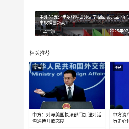
中外32支少年足球队会师湖南隆回 第六届“侨心
事规模创新高
« 上一篇
2025年0
相关推荐
便民
便民
中方：对与美国执法部门加强对话
中方谈
沟通持开放态度
历史心