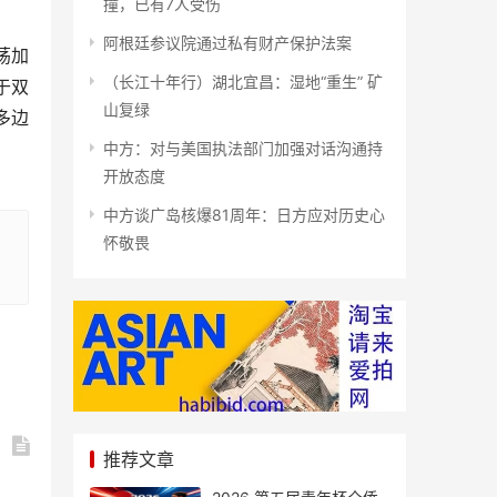
撞，已有7人受伤
阿根廷参议院通过私有财产保护法案
荡加
（长江十年行）湖北宜昌：湿地“重生” 矿
于双
山复绿
多边
中方：对与美国执法部门加强对话沟通持
开放态度
中方谈广岛核爆81周年：日方应对历史心
怀敬畏
推荐文章