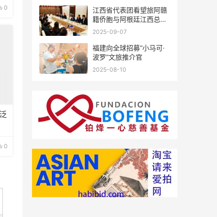
0
江西省代表团看望旅阿赣
籍侨胞与阿根廷江西总商
会座谈
2025-09-07
福建向全球招募“小马可·
波罗”文旅推介官
2025-08-10
泛
0