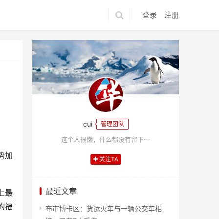
登录
注册
cui
管理团队
这个人很懒，什么都没有留下～
势加
关注TA
最近文章
上最
的福
布市博卡区：货运火车与一辆公交车相