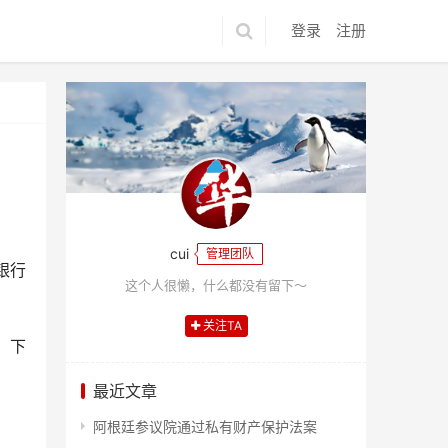
登录
注册
cui
管理团队
银行
这个人很懒，什么都没有留下～
关注TA
，下
最近文章
阿根廷参议院通过私有财产保护法案