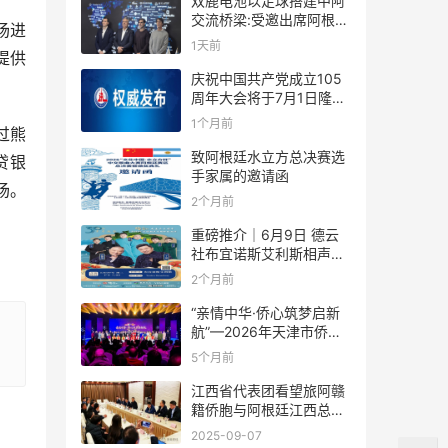
双鹿电池以足球搭建中阿
交流桥梁:受邀出席阿根廷
场进
足协赞助商招待会！
1天前
提供
庆祝中国共产党成立105
周年大会将于7月1日隆重
举行
1个月前
过熊
致阿根廷水立方总决赛选
贷银
手家属的邀请函
场。
2个月前
重磅推介｜6月9日 德云
社布宜诺斯艾利斯相声专
场！国风曲艺邂逅南美风
2个月前
情，多元文化狂欢全城集
结！
“亲情中华·侨心筑梦启新
航”—2026年天津市侨界
新春联谊活动成功举办
5个月前
江西省代表团看望旅阿赣
籍侨胞与阿根廷江西总商
会座谈
2025-09-07