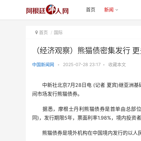
首页
新闻
首页
国际
（经济观察）熊猫债密集发行 
中国新闻网
•
2025-07-28 23:17
•
收藏本文
（经济观察）熊猫债密集发行 更
多国际参与者进入中国债
中新社北京7月28日电 (记者 夏宾)继亚洲
间市场发行熊猫债券。
据悉，摩根士丹利熊猫债券是首单由总部位于
同)，发行期限5年，票面利率1.98%，境内投资
熊猫债券是境外机构在中国境内发行的以人民