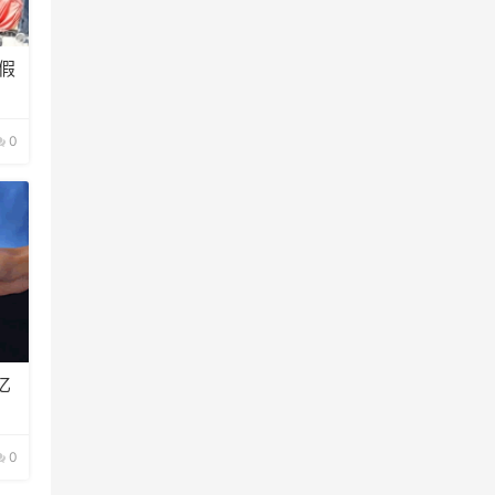
假
0
亿
0