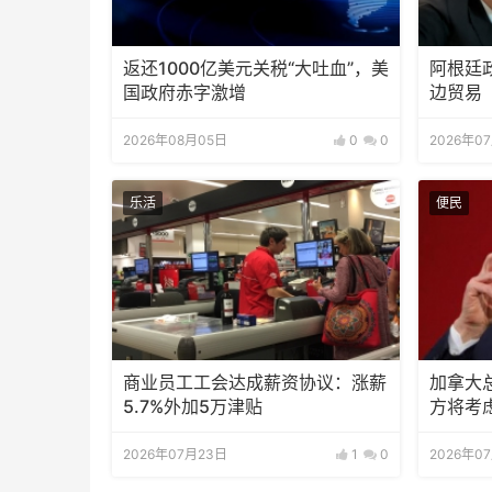
返还1000亿美元关税“大吐血”，美
阿根廷
国政府赤字激增
边贸易
2026年08月05日
0
0
2026年0
乐活
便民
商业员工工会达成薪资协议：涨薪
加拿大
5.7%外加5万津贴
方将考
2026年07月23日
1
0
2026年0