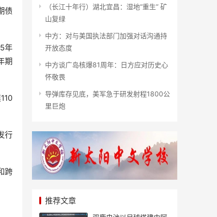
（长江十年行）湖北宜昌：湿地“重生” 矿
期债
山复绿
中方：对与美国执法部门加强对话沟通持
5年
开放态度
年期
中方谈广岛核爆81周年：日方应对历史心
怀敬畏
导弹库存见底，美军急于研发射程1800公
10
里巨炮
发行
和跨
推荐文章