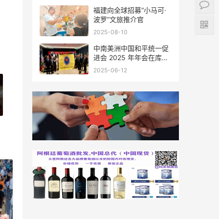
福建向全球招募“小马可·
波罗”文旅推介官
2025-08-10
中南美洲中国和平统一促
进会 2025 年年会在库拉
索圆满举行，共绘反“独”
2025-06-12
促统宏伟蓝图