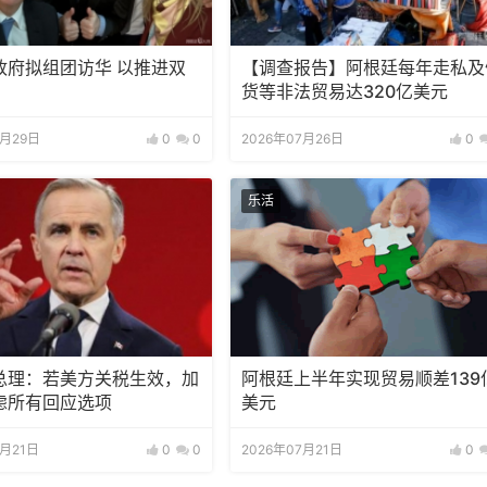
政府拟组团访华 以推进双
【调查报告】阿根廷每年走私及
货等非法贸易达320亿美元
7月29日
0
0
2026年07月26日
0
乐活
总理：若美方关税生效，加
阿根廷上半年实现贸易顺差139
虑所有回应选项
美元
7月21日
0
0
2026年07月21日
0