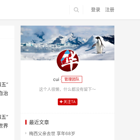
登录
注册
cui
管理团队
五”
这个人很懒，什么都没有留下～
自治
关注TA
五”
最近文章
世界
梅西父亲去世 享年68岁