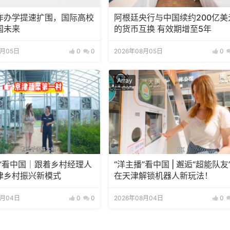
作办学提速扩围，国际高校
阿根廷央行与中国续约200亿美
国未来
的货币互换 有效期增至5年
8月05日
0
0
2026年08月05日
0
Array
播”看中国｜跟着乡村经理人
“洋主播”看中国 | 邂逅“超能队友
津乡村振兴新模式
在天津解锁机器人新玩法！
8月04日
0
0
2026年08月04日
0