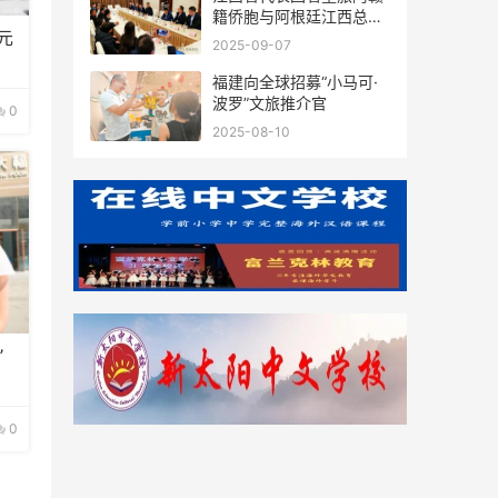
籍侨胞与阿根廷江西总商
元
会座谈
2025-09-07
福建向全球招募“小马可·
波罗”文旅推介官
0
2025-08-10
”
0