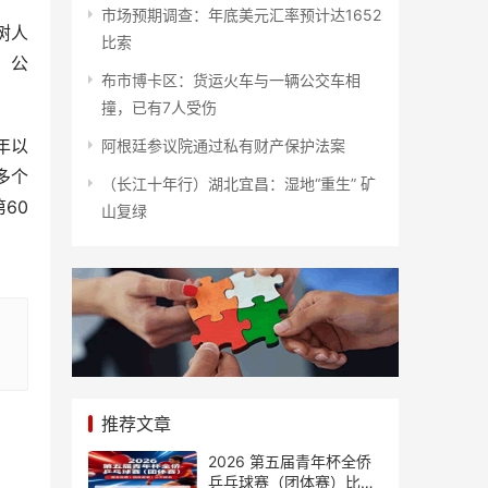
市场预期调查：年底美元汇率预计达1652
树人
比索
，公
布市博卡区：货运火车与一辆公交车相
撞，已有7人受伤
年以
阿根廷参议院通过私有财产保护法案
多个
（长江十年行）湖北宜昌：湿地“重生” 矿
60
山复绿
推荐文章
2026 第五届青年杯全侨
乒乓球赛（团体赛）比赛