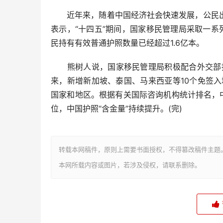
近年来，随着中国经济社会快速发展，公民出
表示，“十四五”期间，国家移民管理局采取一
民持有有效普通护照数量已经超过1.6亿本。
熊树人说，国家移民管理局积极配合外交部持续
来，新增新加坡、泰国、马来西亚等10个免签
国家和地区。根据有关国际咨询机构统计排名，中
位，中国护照“含金量”持续提升。(完)
转载本网稿件，原则上需要书面授权，不得篡改稿件主题
本网所载内容或图片，若涉及侵权，请联系删除。