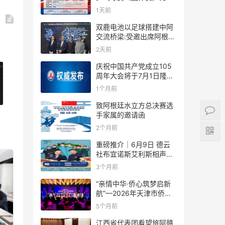
规则
1天前
双鹿电池以足球搭建中阿
交流桥梁:受邀出席阿根廷
足协赞助商招待会！
2天前
庆祝中国共产党成立105
周年大会将于7月1日隆重
举行
1个月前
致阿根廷水立方总决赛选
手家属的邀请函
2个月前
重磅推介｜6月9日 德云
社布宜诺斯艾利斯相声专
场！国风曲艺邂逅南美风
3个月前
情，多元文化狂欢全城集
结！
“亲情中华·侨心筑梦启新
航”—2026年天津市侨界
新春联谊活动成功举办
5个月前
江西省代表团看望旅阿赣