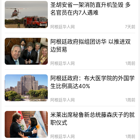
圣胡安省一架消防直升机坠毁 多
名官员在内7人遇难
阿根廷华人网
7天前
阿根廷政府拟组团访华 以推进双
边贸易
阿根廷华人网
1周前
阿根廷政府：布大医学院的外国学
生比例高达40%
阿根廷华人网
1周前
米莱出席秘鲁新总统藤森庆子的就
职仪式
阿根廷华人网
1周前