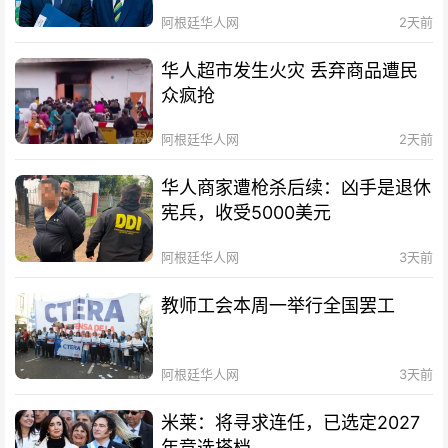
阿根廷华人网
2天前
华人超市发生火灾 丢弃商品遭民
众疯抢
阿根廷华人网
2天前
华人商家遭枪杀后续：凶手是退休
宪兵，收受5000美元
阿根廷华人网
3天前
教师工会本周一举行全国罢工
阿根廷华人网
3天前
米莱：将寻求连任，已选定2027
年竞选搭档