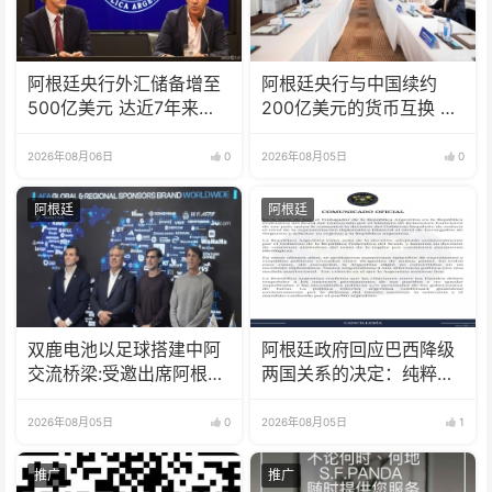
阿根廷央行外汇储备增至
阿根廷央行与中国续约
500亿美元 达近7年来最
200亿美元的货币互换 有
高水平
效期增至5年
2026年08月06日
0
2026年08月05日
0
阿根廷
阿根廷
双鹿电池以足球搭建中阿
阿根廷政府回应巴西降级
交流桥梁:受邀出席阿根廷
两国关系的决定：纯粹意
足协赞助商招待会！
识形态问题
2026年08月05日
0
2026年08月05日
1
推广
推广