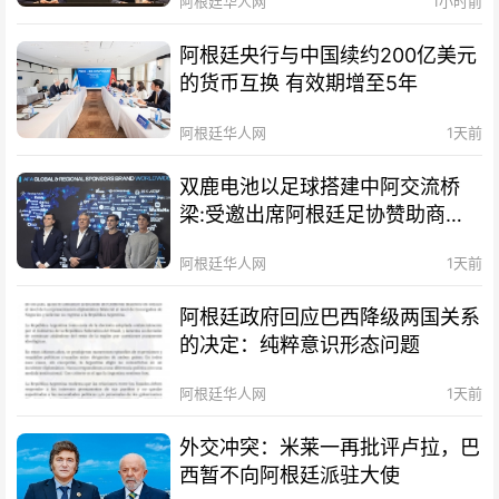
阿根廷华人网
1小时前
阿根廷央行与中国续约200亿美元
的货币互换 有效期增至5年
阿根廷华人网
1天前
双鹿电池以足球搭建中阿交流桥
梁:受邀出席阿根廷足协赞助商招
待会！
阿根廷华人网
1天前
阿根廷政府回应巴西降级两国关系
的决定：纯粹意识形态问题
阿根廷华人网
1天前
外交冲突：米莱一再批评卢拉，巴
西暂不向阿根廷派驻大使