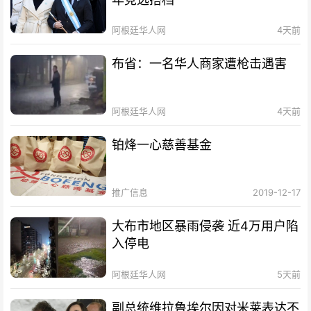
阿根廷华人网
4天前
布省：一名华人商家遭枪击遇害
阿根廷华人网
4天前
铂烽一心慈善基金
推广信息
2019-12-17
大布市地区暴雨侵袭 近4万用户陷
入停电
阿根廷华人网
5天前
副总统维拉鲁埃尔因对米莱表达不