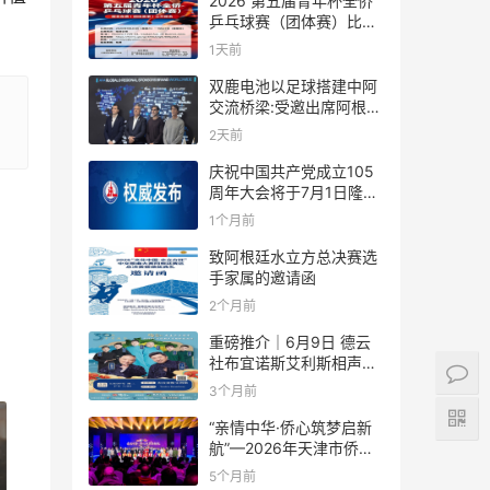
2026 第五届青年杯全侨
乒乓球赛（团体赛）比赛
规则
1天前
双鹿电池以足球搭建中阿
交流桥梁:受邀出席阿根廷
足协赞助商招待会！
2天前
庆祝中国共产党成立105
周年大会将于7月1日隆重
举行
1个月前
致阿根廷水立方总决赛选
手家属的邀请函
2个月前
重磅推介｜6月9日 德云
社布宜诺斯艾利斯相声专
场！国风曲艺邂逅南美风
3个月前
情，多元文化狂欢全城集
结！
“亲情中华·侨心筑梦启新
航”—2026年天津市侨界
新春联谊活动成功举办
5个月前