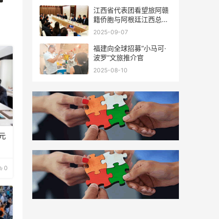
江西省代表团看望旅阿赣
籍侨胞与阿根廷江西总商
会座谈
2025-09-07
福建向全球招募“小马可·
波罗”文旅推介官
2025-08-10
元
0