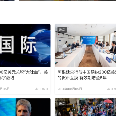
乐活
00亿美元关税“大吐血”，美
阿根廷央行与中国续约200亿美
赤字激增
的货币互换 有效期增至5年
8月05日
0
0
2026年08月05日
0
乐活