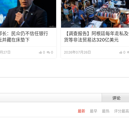
部长：民众仍不信任银行
【调查报告】阿根廷每年走私及
元并藏在床垫下
货等非法贸易达320亿美元
7月27日
0
0
2026年07月26日
0
评论
最新
最早
最热
评分最高