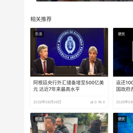
相关推荐
乐活
便民
阿根廷央行外汇储备增至500亿美
返还10
元 达近7年来最高水平
国政府
2026年08月06日
0
0
2026年0
乐活
便民