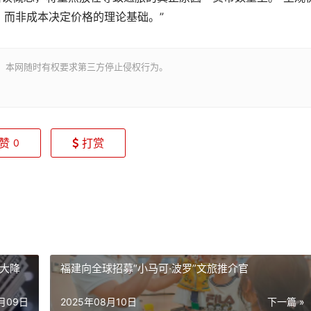
，而非成本决定价格的理论基础。”
。本网随时有权要求第三方停止侵权行为。
赞
打赏
0
大降
福建向全球招募“小马可·波罗”文旅推介官
8月09日
2025年08月10日
下一篇 »