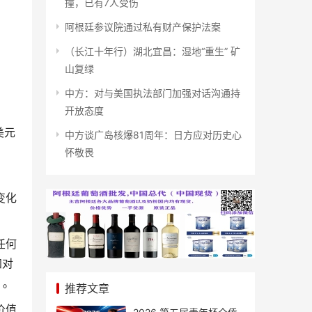
撞，已有7人受伤
阿根廷参议院通过私有财产保护法案
（长江十年行）湖北宜昌：湿地“重生” 矿
山复绿
中方：对与美国执法部门加强对话沟通持
开放态度
美元
中方谈广岛核爆81周年：日方应对历史心
怀敬畏
变化
任何
加对
）。
推荐文章
价值