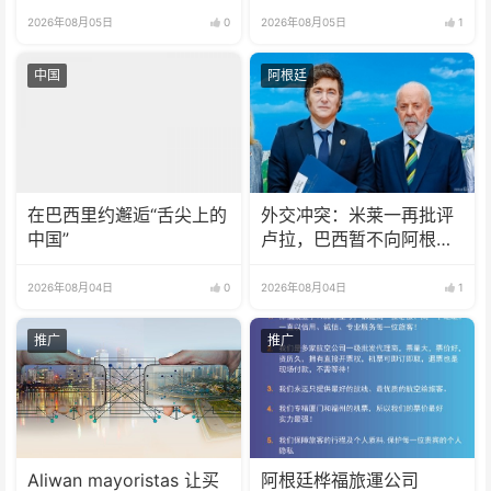
2026年08月05日
0
2026年08月05日
1
中国
阿根廷
在巴西里约邂逅“舌尖上的
外交冲突：米莱一再批评
中国”
卢拉，巴西暂不向阿根廷
派驻大使
2026年08月04日
0
2026年08月04日
1
推广
推广
Aliwan mayoristas 让买
阿根廷桦福旅運公司