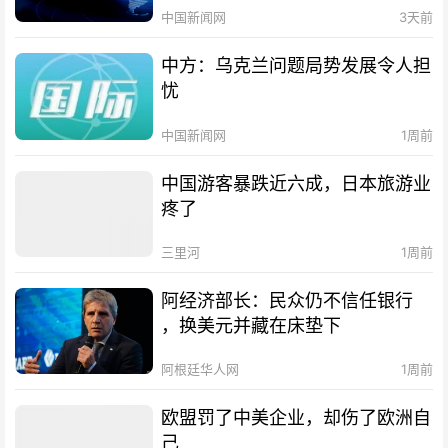
中国新闻网
3天前
中方：乌克兰问题局势发展令人担
忧
中国新闻网
1周前
中国游客暴跌近六成，日本旅游业
疼了
三里河
1周前
阿经济部长：民众仍不信任银行
，换美元并藏在床垫下
阿根廷华人网
1周前
欧盟罚了中美企业，却伤了欧洲自
己