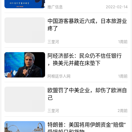
推广信息
2022-02-14
中国游客暴跌近六成，日本旅游业
疼了
三里河
1周前
阿经济部长：民众仍不信任银行
，换美元并藏在床垫下
阿根廷华人网
1周前
欧盟罚了中美企业，却伤了欧洲自
己
三里河
2周前
特朗普：美国将用伊朗资金“赔偿”