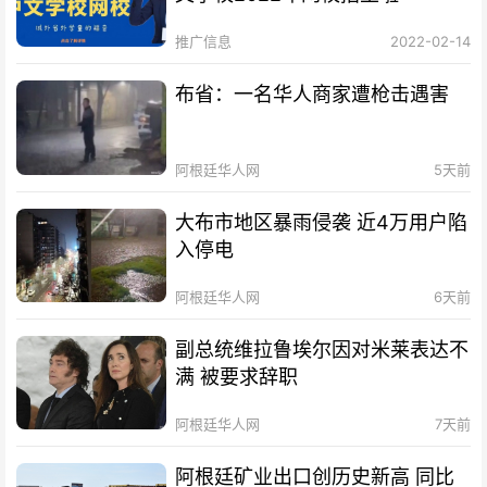
推广信息
2022-02-14
布省：一名华人商家遭枪击遇害
阿根廷华人网
5天前
大布市地区暴雨侵袭 近4万用户陷
入停电
阿根廷华人网
6天前
副总统维拉鲁埃尔因对米莱表达不
满 被要求辞职
阿根廷华人网
7天前
阿根廷矿业出口创历史新高 同比