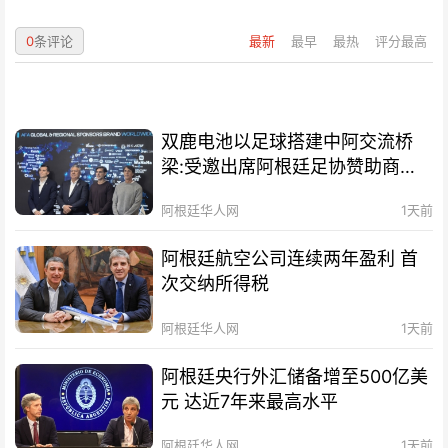
0
条评论
最新
最早
最热
评分最高
双鹿电池以足球搭建中阿交流桥
梁:受邀出席阿根廷足协赞助商招
待会！
阿根廷华人网
1天前
阿根廷航空公司连续两年盈利 首
次交纳所得税
阿根廷华人网
1天前
阿根廷央行外汇储备增至500亿美
元 达近7年来最高水平
阿根廷华人网
1天前