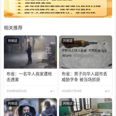
相关推荐
阿根廷
阿根廷
布省：一名华人商家遭枪
布省：男子向华人超市丢
击遇害
威胁字条 被当场抓获
2026年08月02日
1
2026年07月16日
0
阿根廷
阿根廷