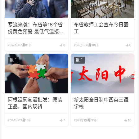
寒流来袭：布省等18个省
布省教师工会宣布今日罢
份黄色预警 最低气温接近
工
零度
2026年07月01日
0
2026年06月30日
0
推广
推广
阿根廷葡萄酒批发：原装
新太阳全日制中西英三语
正品，国内现货
学校
2024年03月16日
7
2021年06月30日
10