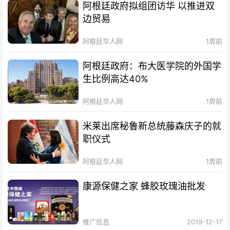
阿根廷政府拟组团访华 以推进双
边贸易
阿根廷华人网
1周前
阿根廷政府：布大医学院的外国学
生比例高达40%
阿根廷华人网
1周前
米莱出席秘鲁新总统藤森庆子的就
职仪式
阿根廷华人网
1周前
康源保健之家 蜂胶玫瑰油批发
推广信息
2019-12-17