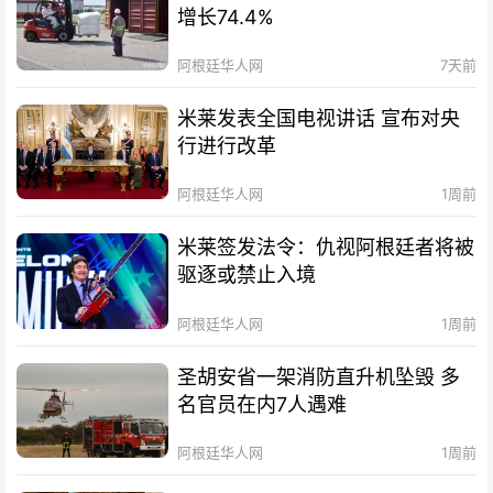
增长74.4%
阿根廷华人网
7天前
米莱发表全国电视讲话 宣布对央
行进行改革
阿根廷华人网
1周前
米莱签发法令：仇视阿根廷者将被
驱逐或禁止入境
阿根廷华人网
1周前
圣胡安省一架消防直升机坠毁 多
名官员在内7人遇难
阿根廷华人网
1周前