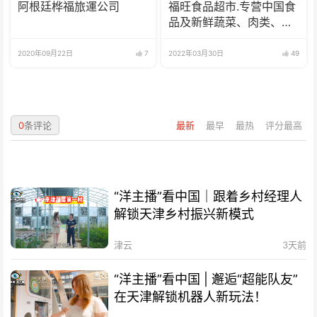
阿根廷桦福旅運公司
福旺食品超市.专营中国食
品及新鲜蔬菜、肉类、
鱼、海鲜
2020年09月22日
7
2022年03月30日
49
0
条评论
最新
最早
最热
评分最高
“洋主播”看中国｜跟着乡村经理人
解锁天津乡村振兴新模式
津云
3天前
“洋主播”看中国 | 邂逅“超能队友”
在天津解锁机器人新玩法！