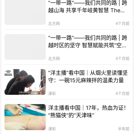
“一带一路”——我们共同的路 | 跨
越山海 共享千年岐黄智慧 The
Belt and Road Initiative – Our
北方网
4个月前
Shared Path | Transcending
Mountains and Seas, Sharing
“一带一路”——我们共同的路 | 跨
Millennia-old Qi-Huang Wisdom
越时区的坚守 智慧赋能共筑“空中
of TCM
丝路” The Belt and Road
北方网
4个月前
Initiative – Our Shared Path |
Smart Technology Empowers
“洋主播”看中国｜从烟火里读懂坚
Cooperation, "Air Silk Road"
守：一碗15元麻辣拌的温柔力量
Connects Times Zones
津彩
4个月前
洋主播看中国｜17年，热血为证！
“熊猫侠”的“天津味”
津彩
半年前