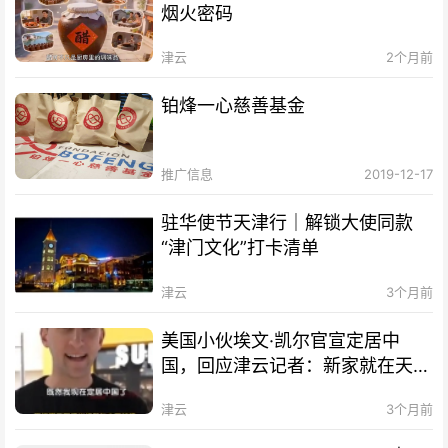
烟火密码
津云
2个月前
铂烽一心慈善基金
推广信息
2019-12-17
驻华使节天津行｜解锁大使同款
“津门文化”打卡清单
津云
3个月前
美国小伙埃文·凯尔官宣定居中
国，回应津云记者：新家就在天
津！
津云
3个月前