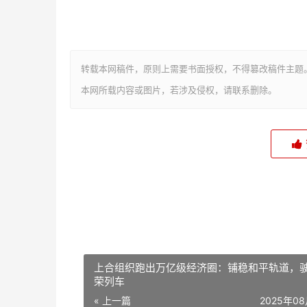
转载本网稿件，原则上需要书面授权，不得篡改稿件主题
本网所载内容或图片，若涉及侵权，请联系删除。
上合组织跑出万亿级经济圈：铺稳和平轨道，
荣列车
« 上一篇
2025年0