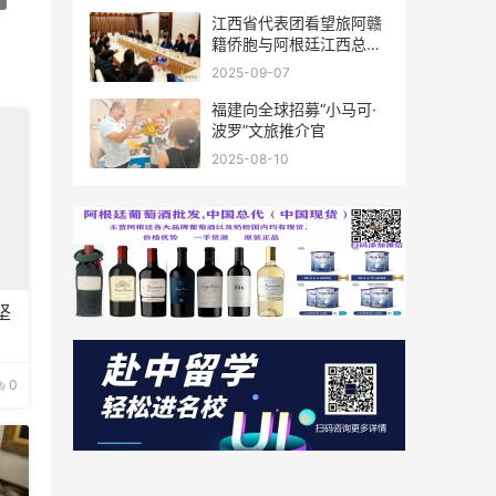
江西省代表团看望旅阿赣
籍侨胞与阿根廷江西总商
会座谈
2025-09-07
福建向全球招募“小马可·
波罗”文旅推介官
2025-08-10
坚
0