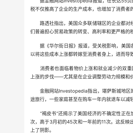
据金融网站Investopedia报道，在长达5
税不仅推高了企业的生产成本，也增加了消费者
路透社指出，美国众多联储辖区的企业都对经济
们普遍担心贸易政策的转变、高利率和更严格的移
据《华尔街日报》报道，受关税影响，美国各
以将这些成本上涨都转嫁至消费者身上，进而导
消费者也面临着物价上涨和就业减少的双重困
上涨的步伐——尤其是在企业调整劳动力规模和价
金融网站Investopedia指出，堪萨斯城
途旅行，一些家庭甚至在购车一年内就退车以减
“褐皮书”还揭示了美国经济的不确定性正在加剧
次，高于3月初的45次和一年前的11次。这反
上了阴影。