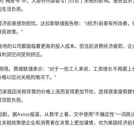
5页的“褐皮书”中，大部分内容都专门讨论了关税的影响。报告显示
的生活负担。
前景感到担忧。达拉斯联储报告称：“(经济)前景有所改善，
民政策。”
地的公司都面临着更高的投入成本。但当前消费经济疲软，企
致利润空间受到挤压。
境。费城联储表示：“对于一些工人来说，工资增长不再跟上
格以应对关税的情况下。”
地区的家庭因关税导致的价格上涨而变得更加节俭，选择居家度假替
轻贷款负担。
。据Axios报道，从数字上看，文中使用“不确定性”一词高达
映出关税政策使企业和消费者在决策上更加谨慎，也为美国经济前