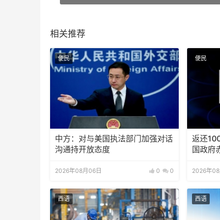
相关推荐
便民
便民
中方：对与美国执法部门加强对话
返还10
沟通持开放态度
国政府
2026年08月06日
0
0
2026年0
西语
西语