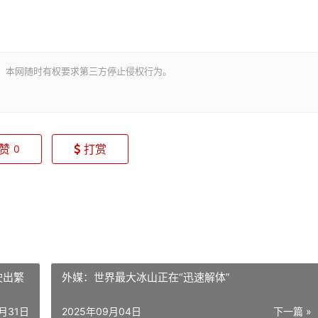
。本网随时有权要求第三方停止侵权行为。
赞
打赏
0
驶出繁
外媒：世界最大冰山正在“迅速解体”
8月31日
2025年09月04日
下一篇 »