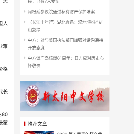
，关
撞，已有7人受伤
阿根廷参议院通过私有财产保护法案
（长江十年行）湖北宜昌：湿地“重生” 矿
但人
山复绿
中方：对与美国执法部门加强对话沟通持
业难
开放态度
中方谈广岛核爆81周年：日方应对历史心
怀敬畏
价格
代长
80
景蒙
推荐文章