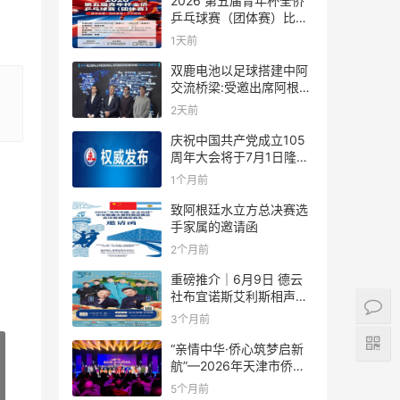
2026 第五届青年杯全侨
乒乓球赛（团体赛）比赛
规则
1天前
双鹿电池以足球搭建中阿
交流桥梁:受邀出席阿根廷
足协赞助商招待会！
2天前
庆祝中国共产党成立105
周年大会将于7月1日隆重
举行
1个月前
致阿根廷水立方总决赛选
手家属的邀请函
2个月前
重磅推介｜6月9日 德云
社布宜诺斯艾利斯相声专
场！国风曲艺邂逅南美风
3个月前
情，多元文化狂欢全城集
结！
“亲情中华·侨心筑梦启新
航”—2026年天津市侨界
新春联谊活动成功举办
5个月前