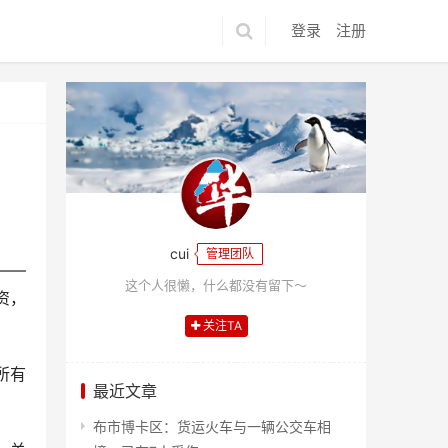
登录
注册
cui
管理团队
——
这个人很懒，什么都没有留下～
资，
关注TA
所有
最近文章
布市博卡区：货运火车与一辆公交车相