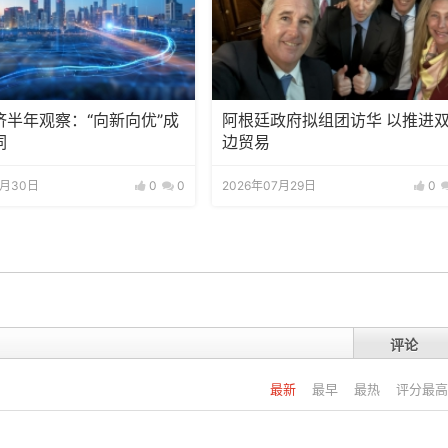
济半年观察：“向新向优”成
阿根廷政府拟组团访华 以推进
词
边贸易
7月30日
0
0
2026年07月29日
0
评论
最新
最早
最热
评分最高