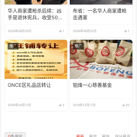
华人商家遭枪杀后续：凶
布省：一名华人商家遭枪
手是退休宪兵，收受5000
击遇害
美元
2026年08月03日
1
2026年08月02日
1
推广
推广
ONCE区礼品店转让
铂烽一心慈善基金
2026年04月12日
3
2019年12月17日
20
0
条评论
最新
最早
最热
评分最高