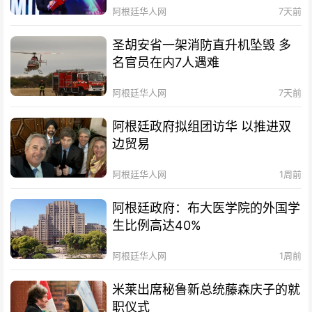
阿根廷华人网
7天前
圣胡安省一架消防直升机坠毁 多
名官员在内7人遇难
阿根廷华人网
7天前
阿根廷政府拟组团访华 以推进双
边贸易
阿根廷华人网
1周前
阿根廷政府：布大医学院的外国学
生比例高达40%
阿根廷华人网
1周前
米莱出席秘鲁新总统藤森庆子的就
职仪式