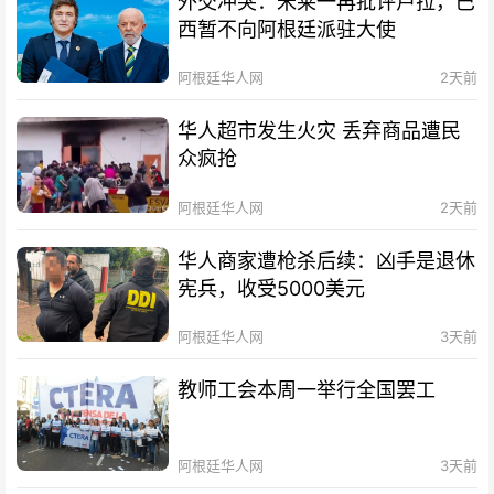
外交冲突：米莱一再批评卢拉，巴
西暂不向阿根廷派驻大使
阿根廷华人网
2天前
华人超市发生火灾 丢弃商品遭民
众疯抢
阿根廷华人网
2天前
华人商家遭枪杀后续：凶手是退休
宪兵，收受5000美元
阿根廷华人网
3天前
教师工会本周一举行全国罢工
阿根廷华人网
3天前