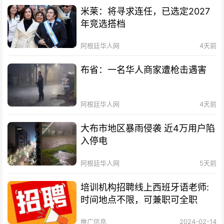
米莱：将寻求连任，已选定2027
年竞选搭档
阿根廷华人网
4天前
布省：一名华人商家遭枪击遇害
阿根廷华人网
4天前
大布市地区暴雨侵袭 近4万用户陷
入停电
阿根廷华人网
5天前
培训机构招聘线上西班牙语老师:
时间地点不限，可兼职可全职
推广信息
2024-02-14