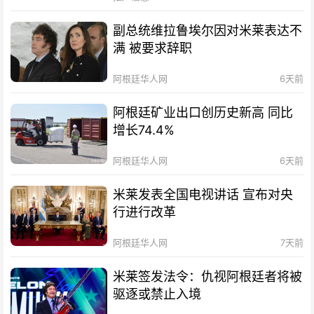
副总统维拉鲁埃尔因对米莱表达不
满 被要求辞职
阿根廷华人网
6天前
阿根廷矿业出口创历史新高 同比
增长74.4%
阿根廷华人网
6天前
米莱发表全国电视讲话 宣布对央
行进行改革
阿根廷华人网
7天前
米莱签发法令：仇视阿根廷者将被
驱逐或禁止入境