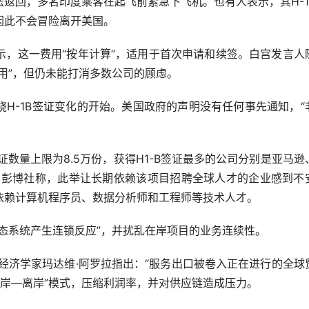
回，多名印度乘客在起飞前紧急下飞机。也有人表示，其H-1
因此不会冒险离开美国。
这一费用“按年计算”，适用于首次申请和续签。白宫发言人
用”，但仍未能打消多数公司的顾虑。
-1B签证变化的开始。美国政府的声明没有任何事先通知，“
数量上限为8.5万份，获得H1-B签证最多的公司分别是亚马逊
司。彭博社称，此举让长期依赖该项目招聘全球人才的企业感到不
依赖计算机程序员、数据分析师和工程师等技术人才。
系统产生连锁反应”，并扰乱在岸项目的业务连续性。
首席经济学家玛达维·阿罗拉指出：“服务出口被卷入正在进行的全球
在岸—离岸”模式，压缩利润率，并对供应链造成压力。