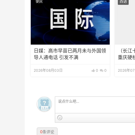
便民
西语
日媒：高市早苗已两月未与外国领
（长江十
导人通电话 引发不满
重庆硬
2026年08月03日
0
0
2026年0
0
条评论