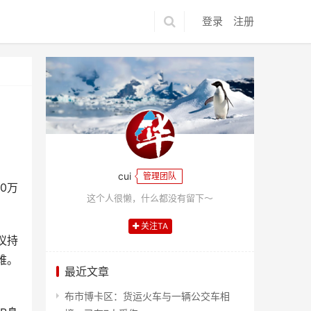
登录
注册
cui
管理团队
0万
这个人很懒，什么都没有留下～
关注TA
议持
难。
最近文章
布市博卡区：货运火车与一辆公交车相