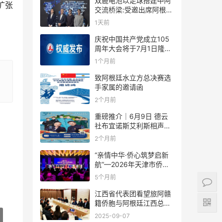
双鹿电池以足球搭建中阿
扩张
交流桥梁:受邀出席阿根廷
足协赞助商招待会！
1天前
庆祝中国共产党成立105
周年大会将于7月1日隆重
举行
1个月前
致阿根廷水立方总决赛选
手家属的邀请函
2个月前
重磅推介｜6月9日 德云
社布宜诺斯艾利斯相声专
场！国风曲艺邂逅南美风
2个月前
情，多元文化狂欢全城集
结！
“亲情中华·侨心筑梦启新
航”—2026年天津市侨界
新春联谊活动成功举办
5个月前
江西省代表团看望旅阿赣
籍侨胞与阿根廷江西总商
会座谈
2025-09-07