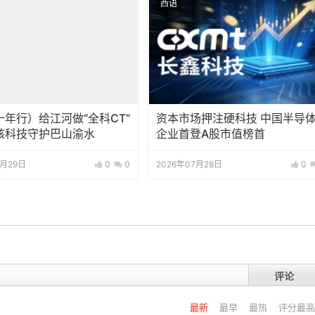
西语
年行）给江河做“全科CT”
资本市场押注硬科技 中国半导
核科技守护巴山渝水
企业首登A股市值榜首
7月29日
0
0
2026年07月28日
0
评论
最新
最早
最热
评分最高