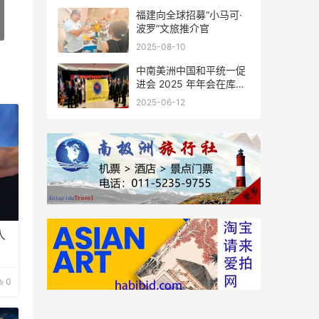
福建向全球招募“小马可·
波罗”文旅推介官
2025-08-10
中南美洲中国和平统一促
进会 2025 年年会在库拉
索圆满举行，共绘反“独”
2025-06-12
促统宏伟蓝图
人
0