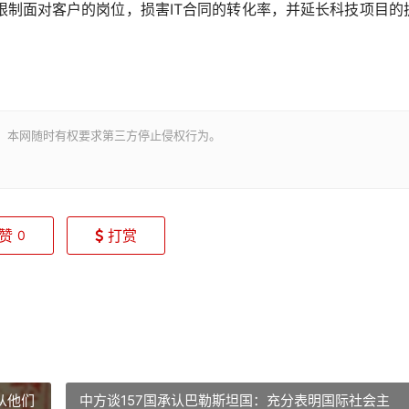
面对客户的岗位，损害IT合同的转化率，并延长科技项目的
。本网随时有权要求第三方停止侵权行为。
赞
打赏
0
从他们
中方谈157国承认巴勒斯坦国：充分表明国际社会主