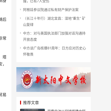
B身
撞，已有7人受伤
阿根廷参议院通过私有财产保护法案
（长江十年行）湖北宜昌：湿地“重生” 矿
随后
山复绿
中方：对与美国执法部门加强对话沟通持
非常
开放态度
中方谈广岛核爆81周年：日方应对历史心
怀敬畏
、塔
安，
贸易
推荐文章