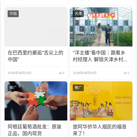
中国
天津
在巴西里约邂逅“舌尖上的
“洋主播”看中国｜跟着乡
中国”
村经理人 解锁天津乡村振
兴新模式
2026年08月04日
0
2026年08月04日
0
推广
推广
阿根廷葡萄酒批发：原装
旅阿华侨华人烟民的福音
正品，国内现货
来了！