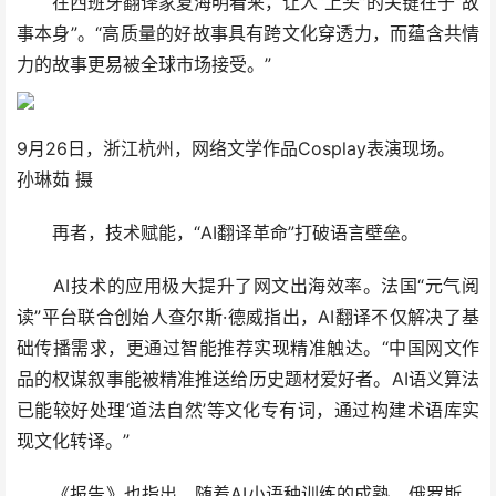
在西班牙翻译家夏海明看来，让人“上头”的关键在于“故
事本身”。“高质量的好故事具有跨文化穿透力，而蕴含共情
力的故事更易被全球市场接受。”
9月26日，浙江杭州，网络文学作品Cosplay表演现场。
孙琳茹 摄
再者，技术赋能，“AI翻译革命”打破语言壁垒。
AI技术的应用极大提升了网文出海效率。法国“元气阅
读”平台联合创始人查尔斯·德威指出，AI翻译不仅解决了基
础传播需求，更通过智能推荐实现精准触达。“中国网文作
品的权谋叙事能被精准推送给历史题材爱好者。AI语义算法
已能较好处理‘道法自然’等文化专有词，通过构建术语库实
现文化转译。”
《报告》也指出，随着AI小语种训练的成熟，俄罗斯、