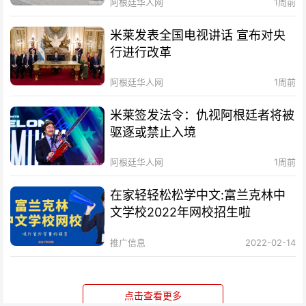
阿根廷华人网
1周前
米莱发表全国电视讲话 宣布对央
行进行改革
阿根廷华人网
1周前
米莱签发法令：仇视阿根廷者将被
驱逐或禁止入境
阿根廷华人网
1周前
在家轻轻松松学中文:富兰克林中
文学校2022年网校招生啦
推广信息
2022-02-14
点击查看更多