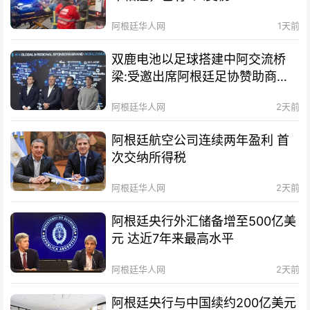
阿根廷华人网
1天前
双鹿电池以足球搭建中阿交流桥
梁:受邀出席阿根廷足协赞助商招
待会！
阿根廷华人网
2天前
阿根廷航空公司连续两年盈利 首
次交纳所得税
阿根廷华人网
2天前
阿根廷央行外汇储备增至500亿美
元 达近7年来最高水平
阿根廷华人网
2天前
阿根廷央行与中国续约200亿美元