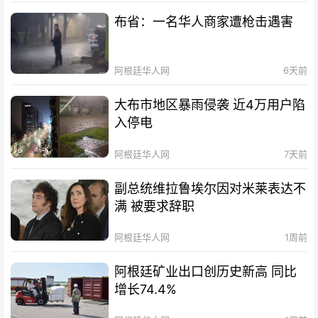
布省：一名华人商家遭枪击遇害
阿根廷华人网
6天前
大布市地区暴雨侵袭 近4万用户陷
入停电
阿根廷华人网
7天前
副总统维拉鲁埃尔因对米莱表达不
满 被要求辞职
阿根廷华人网
1周前
阿根廷矿业出口创历史新高 同比
增长74.4%