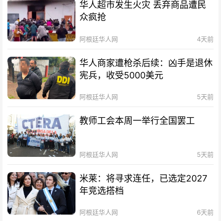
华人超市发生火灾 丢弃商品遭民
众疯抢
阿根廷华人网
4天前
华人商家遭枪杀后续：凶手是退休
宪兵，收受5000美元
阿根廷华人网
5天前
教师工会本周一举行全国罢工
阿根廷华人网
5天前
米莱：将寻求连任，已选定2027
年竞选搭档
阿根廷华人网
6天前