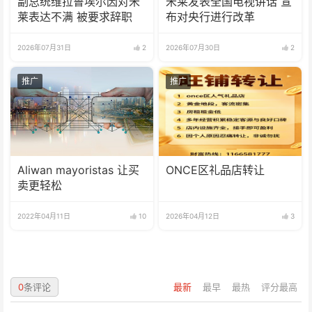
副总统维拉鲁埃尔因对米
米莱发表全国电视讲话 宣
莱表达不满 被要求辞职
布对央行进行改革
2026年07月31日
2
2026年07月30日
2
推广
推广
Aliwan mayoristas 让买
ONCE区礼品店转让
卖更轻松
2022年04月11日
10
2026年04月12日
3
0
条评论
最新
最早
最热
评分最高