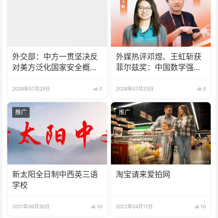
外交部：中方一贯坚决反
外媒热评邓煜、王虹斩获
对美方泛化国家安全概念
菲尔兹奖：中国数学强势
打压中国企业
崛起 国际影响力持续攀升
2026年07月29日
0
2026年07月23日
0
推广
推广
新太阳全日制中西英三语
淘宝请来爱拍网
学校
2021年06月30日
10
2022年04月11日
10