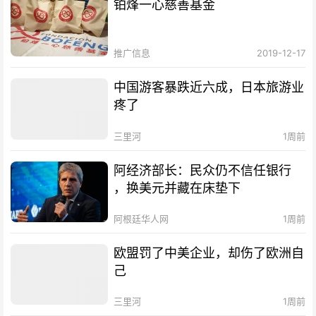
铂烽一心慈善基金
推广信息
2019-12-17
中国游客暴跌近六成，日本旅游业
疼了
三里河
1周前
阿经济部长：民众仍不信任银行
，换美元并藏在床垫下
阿根廷华人网
1周前
欧盟罚了中美企业，却伤了欧洲自
己
三里河
1周前