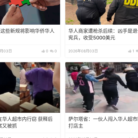
，这些新规将影响华侨华人
华人商家遭枪杀后续：凶手是退
宪兵，收受5000美元
8月03日
0
0
2026年08月03日
1
乐活
在华人超市内行窃 获释后
萨尔塔省：一伙人闯入华人超市
案又被抓
打店主