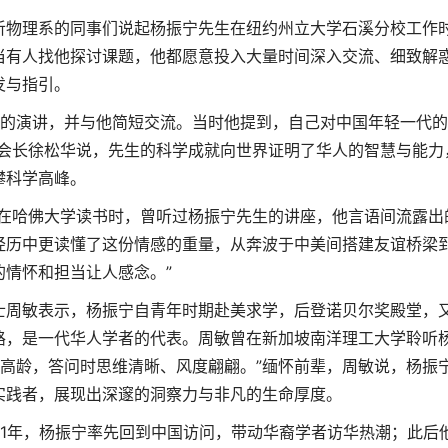
物理系的同事们说起杨振宁先生在纽约州立大学石溪分校工作
当有人找他探讨课题，他都愿意投入大量时间深入交流、细致解
发与指引。
的演讲，并与他简短交流。当时他提到，自己对中国年轻一代的
会会长徐松华说，先生的科学成就向世界证明了华人的智慧与能力
攀科学高峰。
哈佛大学读书时，曾听过杨振宁先生的讲座，他言语间流露出
经历中更读懂了这份情感的重量，从奔波于中美间搭建友谊桥梁
情怀和担当让人感念。”
周敏表示，杨振宁自青年时期赴美求学，后登诺贝尔奖殿堂，
路，是一代华人学者的代表。周敏曾在新加坡南洋理工大学聆听
岁高龄，答问时思维清晰、风度翩翩。”缅怀前辈，周敏说，杨振
实践者，展现出深邃的洞察力与非凡的生命厚度。
1年，杨振宁率先回到中国访问，带动华裔学者访华热潮；此后