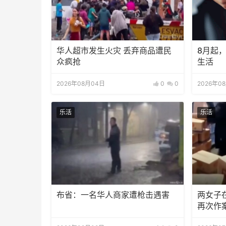
华人超市发生火灾 丢弃商品遭民
8月起
众疯抢
生活
2026年08月04日
0
0
2026年0
乐活
乐活
布省：一名华人商家遭枪击遇害
两女子
再次作