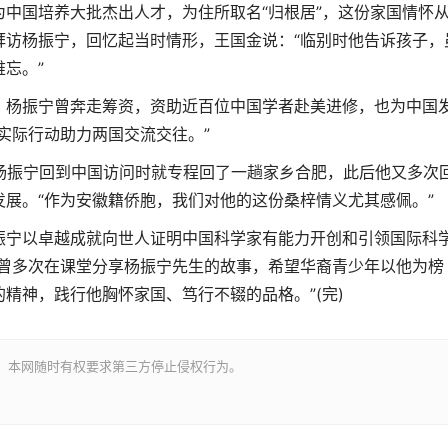
中国培养大批杰出人才，为住所取名“归根居”，这份家国情怀
拜访杨振宁，回忆起当时情形，王国金说：“临别时他告诉孩子，
忘。”
杨振宁曾奔走筹资，资助近百位中国学者赴美进修，也为中国
实际行动助力两国交流交往。”
杨振宁回到中国访问时就专程回了一趟家乡合肥，此后他又多次
展。“作为安徽籍侨胞，我们对他的这份桑梓情义尤其感佩。”
宁以卓越成就向世人证明中国科学家有能力开创和引领国际科
们曾多次在课堂分享杨振宁先生的故事，希望华裔青少年以他为榜
精神，践行他胸怀家国、笃行不辍的品格。”(完)
。本网随时有权要求第三方停止侵权行为。