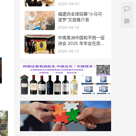
会座谈
2025-09-07
福建向全球招募“小马可·
波罗”文旅推介官
2025-08-10
中南美洲中国和平统一促
进会 2025 年年会在库拉
索圆满举行，共绘反“独”
2025-06-12
促统宏伟蓝图