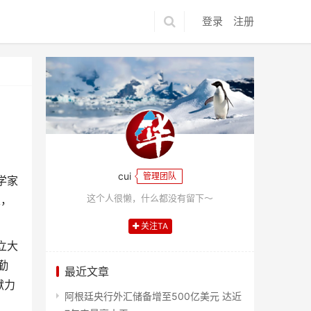
登录
注册
cui
管理团队
学家
这个人很懒，什么都没有留下～
家，
关注TA
立大
勤
最近文章
献力
阿根廷央行外汇储备增至500亿美元 达近