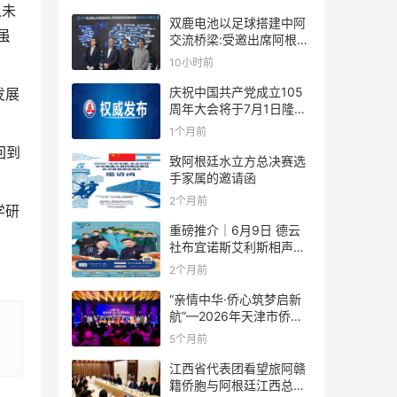
从未
双鹿电池以足球搭建中阿
虽
交流桥梁:受邀出席阿根廷
足协赞助商招待会！
10小时前
庆祝中国共产党成立105
发展
周年大会将于7月1日隆重
举行
1个月前
回到
致阿根廷水立方总决赛选
手家属的邀请函
2个月前
学研
重磅推介｜6月9日 德云
社布宜诺斯艾利斯相声专
场！国风曲艺邂逅南美风
2个月前
情，多元文化狂欢全城集
结！
“亲情中华·侨心筑梦启新
航”—2026年天津市侨界
新春联谊活动成功举办
5个月前
江西省代表团看望旅阿赣
籍侨胞与阿根廷江西总商