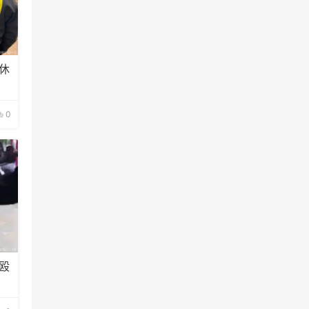
休
0
殴