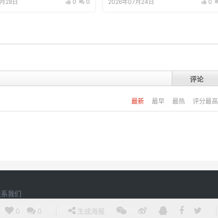
7月28日
0
0
2026年07月24日
0
评论
最新
最早
最热
评分最高
联系我们
20 江西省刘氏实业有限公司 版权所有
Powered by
argchina
0
0
生成海报