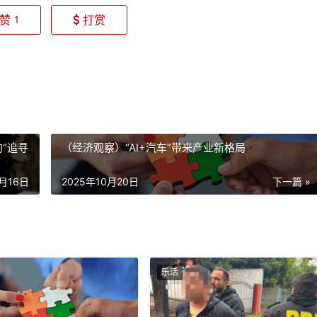
赞
打赏
1
“追寻
（经济观察）“AI+汽车”带来产业新格局
0月16日
2025年10月20日
下一篇 »
乐活