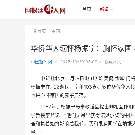
首页
新闻
首页
中国
华侨华人缅怀杨振宁：胸怀家国 
中国新闻网
•
2025-10-20 03:07
•
收藏本文
华侨华人缅怀杨振宁：胸怀家国
中新社北京10月19日电 (记者 吴侃 金旭 门
功在世界
杨振宁在北京逝世，享年103岁。多位华侨华人
也是心怀家国的赤子典范。
1957年，杨振宁与李政道因提出弱相互作用
学教授李斧说：“他们是最早获得诺贝尔奖的中
奋和执着始终影响着我们。我和很多同学在填报
量。”