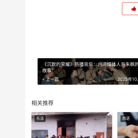
《沉默的荣耀》热播背后：台湾媒体人与朱枫的
故事”
« 上一篇
2025年1
相关推荐
乐活
西语