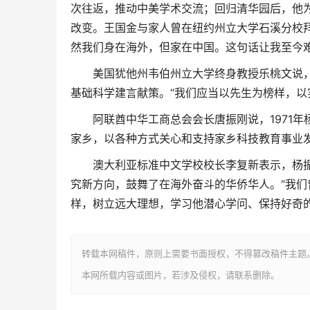
次往返，推动中美学术交流；回归清华园后，他为
改变。王国金与家人曾在纽约州立大学石溪分校
然我们身在海外，但家在中国。这句话让我至今难
美国犹他州韦伯州立大学终身教授乐桃文说，
基础科学建言献策。“我们应当以先生为榜样，以
阿联酋中华工商总会会长唐振刚说，1971年
家乡，以各种方式关心和支持家乡科技教育事业发
澳大利亚标准中文学校校长李复新表示，杨振
究新方向，鼓舞了在海外奋斗的华侨华人。“我
样，树立远大理想，学习他潜心学问、保持好奇的
转载本网稿件，原则上需要书面授权，不得篡改稿件主题
本网所载内容或图片，若涉及侵权，请联系删除。