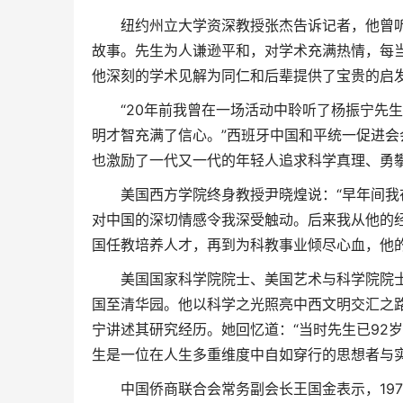
纽约州立大学资深教授张杰告诉记者，他曾听
故事。先生为人谦逊平和，对学术充满热情，每
他深刻的学术见解为同仁和后辈提供了宝贵的启
“20年前我曾在一场活动中聆听了杨振宁先生
明才智充满了信心。”西班牙中国和平统一促进
也激励了一代又一代的年轻人追求科学真理、勇
美国西方学院终身教授尹晓煌说：“早年间我在
对中国的深切情感令我深受触动。后来我从他的
国任教培养人才，再到为科教事业倾尽心血，他的
美国国家科学院院士、美国艺术与科学院院士
国至清华园。他以科学之光照亮中西文明交汇之
宁讲述其研究经历。她回忆道：“当时先生已92
生是一位在人生多重维度中自如穿行的思想者与
中国侨商联合会常务副会长王国金表示，197