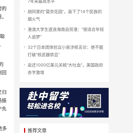
7年来最高水平
时的
胡同里的“莫奈花园”，装下了14个民族的
惑，
烟火气
港澳大学生逐浪海南自贸港：“很适合年轻
聪
人追梦”
，
32个日本团体抗议小泉涉核言论：绝不能
打破“核武器禁忌”
的
返还1000亿美元关税“大吐血”，美国政府
到回
赤字激增
又归
杨振
宁先
他多
推荐文章