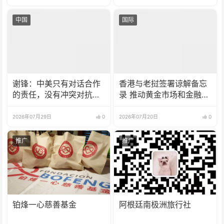
中国
国际
谢锋：中美只有对话合作
香港与老挝签署谅解备忘
的责任，没有冲突对抗的
录 推动黄金市场和金融服
理由
务合作
2026年07月29日
0
2026年07月20日
0
推广
推广
铂烽一心慈善基金
阿根廷南极洲旅行社