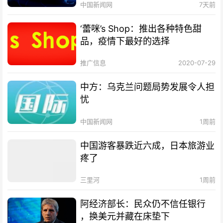
中国新闻网
7天前
‘蕾咪’s Shop：推出各种特色甜
品，疫情下最好的选择
推广信息
2020-07-29
中方：乌克兰问题局势发展令人担
忧
中国新闻网
1周前
中国游客暴跌近六成，日本旅游业
疼了
三里河
1周前
阿经济部长：民众仍不信任银行
，换美元并藏在床垫下