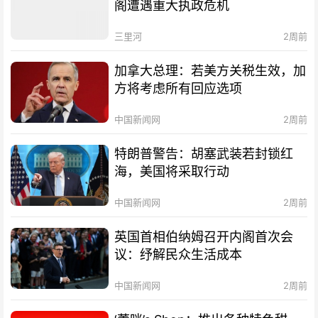
阁遭遇重大执政危机
三里河
2周前
加拿大总理：若美方关税生效，加
方将考虑所有回应选项
中国新闻网
2周前
特朗普警告：胡塞武装若封锁红
海，美国将采取行动
中国新闻网
2周前
英国首相伯纳姆召开内阁首次会
议：纾解民众生活成本
中国新闻网
2周前