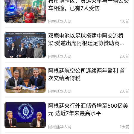
布市博卡区：货运火车与一辆公交
车相撞，已有7人受伤
阿根廷华人网
1天前
双鹿电池以足球搭建中阿交流桥
梁:受邀出席阿根廷足协赞助商招
待会！
阿根廷华人网
2天前
阿根廷航空公司连续两年盈利 首
次交纳所得税
阿根廷华人网
2天前
阿根廷央行外汇储备增至500亿美
元 达近7年来最高水平
阿根廷华人网
2天前