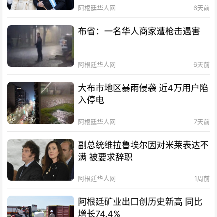
阿根廷华人网
6天前
布省：一名华人商家遭枪击遇害
阿根廷华人网
6天前
大布市地区暴雨侵袭 近4万用户陷
入停电
阿根廷华人网
7天前
副总统维拉鲁埃尔因对米莱表达不
满 被要求辞职
阿根廷华人网
1周前
阿根廷矿业出口创历史新高 同比
增长74.4%