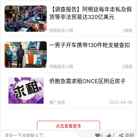
【调查报告】阿根廷每年走私及假
货等非法贸易达320亿美元
阿根廷华人网
1周前
一男子开车携带130件枪支被查扣
阿根廷华人网
2周前
侨胞急需求租ONCE区附近房子
推广信息
2022-04-06
点击查看更多
2
0
海报
评论