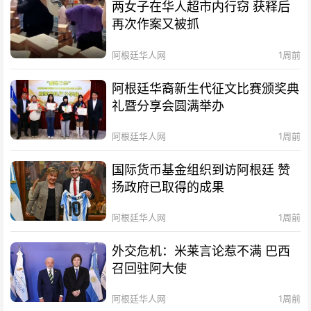
两女子在华人超市内行窃 获释后
再次作案又被抓
阿根廷华人网
1周前
阿根廷华裔新生代征文比赛颁奖典
礼暨分享会圆满举办
阿根廷华人网
1周前
国际货币基金组织到访阿根廷 赞
扬政府已取得的成果
阿根廷华人网
1周前
外交危机：米莱言论惹不满 巴西
召回驻阿大使
阿根廷华人网
1周前