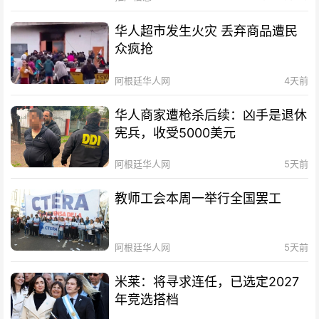
华人超市发生火灾 丢弃商品遭民
众疯抢
阿根廷华人网
4天前
华人商家遭枪杀后续：凶手是退休
宪兵，收受5000美元
阿根廷华人网
5天前
教师工会本周一举行全国罢工
阿根廷华人网
5天前
米莱：将寻求连任，已选定2027
年竞选搭档