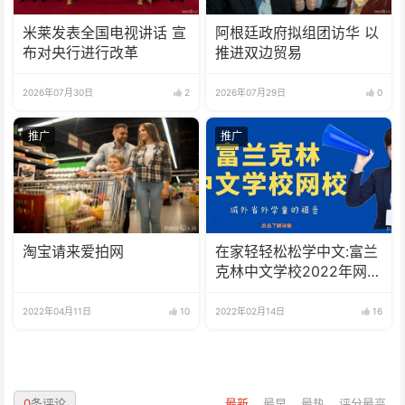
米莱发表全国电视讲话 宣
阿根廷政府拟组团访华 以
布对央行进行改革
推进双边贸易
2026年07月30日
2
2026年07月29日
0
推广
推广
淘宝请来爱拍网
在家轻轻松松学中文:富兰
克林中文学校2022年网校
招生啦
2022年04月11日
10
2022年02月14日
16
0
条评论
最新
最早
最热
评分最高