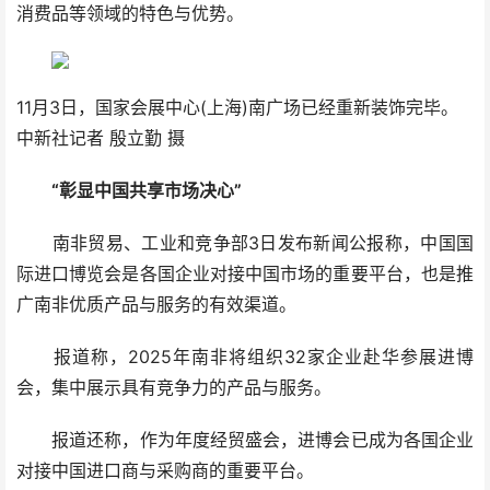
消费品等领域的特色与优势。
11月3日，国家会展中心(上海)南广场已经重新装饰完毕。
中新社记者 殷立勤 摄
“彰显中国共享市场决心”
南非贸易、工业和竞争部3日发布新闻公报称，中国国
际进口博览会是各国企业对接中国市场的重要平台，也是推
广南非优质产品与服务的有效渠道。
报道称，2025年南非将组织32家企业赴华参展进博
会，集中展示具有竞争力的产品与服务。
报道还称，作为年度经贸盛会，进博会已成为各国企业
对接中国进口商与采购商的重要平台。