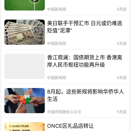
中国新闻网
4天前
美日联手干预汇市 日元或仍难逃
贬值“泥潭”
中国新闻网
4天前
香江观澜：国债期货上市 香港离
岸人民币枢纽功能再升级
中国新闻网
4天前
8月起，这些新规将影响华侨华人
生活
中国侨网微信公众号
5天前
ONCE区礼品店转让