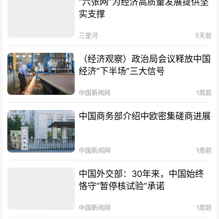
“六张网”为经济高质量发展提供坚
实支撑
三里河
5天前
（经济观察）政治局会议释放中国
经济“下半场”三大信号
中国新闻网
1周前
中国商务部介绍中欧密集磋商进展
中国新闻网
1周前
中国外交部：30年来，中国始终
恪守“暂停核试验”承诺
中国新闻网
1周前