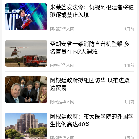
米莱签发法令：仇视阿根廷者将被
驱逐或禁止入境
阿根廷华人网
1周前
圣胡安省一架消防直升机坠毁 多
名官员在内7人遇难
阿根廷华人网
1周前
阿根廷政府拟组团访华 以推进双
边贸易
阿根廷华人网
1周前
阿根廷政府：布大医学院的外国学
生比例高达40%
阿根廷华人网
1周前