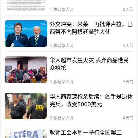
阿根廷华人网
2天前
外交冲突：米莱一再批评卢拉，巴
西暂不向阿根廷派驻大使
阿根廷华人网
3天前
华人超市发生火灾 丢弃商品遭民
众疯抢
阿根廷华人网
3天前
华人商家遭枪杀后续：凶手是退休
宪兵，收受5000美元
阿根廷华人网
4天前
教师工会本周一举行全国罢工