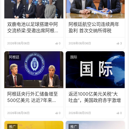
双鹿电池以足球搭建中阿
阿根廷航空公司连续两年
交流桥梁:受邀出席阿根廷
盈利 首次交纳所得税
足协赞助商招待会！
2026年08月06日
0
2026年08月06日
3
阿根廷
国际
阿根廷央行外汇储备增至
返还1000亿美元关税“大
500亿美元 达近7年来最
吐血”，美国政府赤字激增
高水平
2026年08月06日
0
2026年08月05日
0
推广
推广