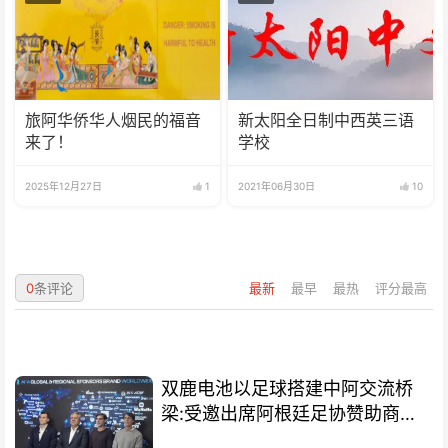
旅阿华侨华人烟民的福音
新太阳全日制中西英三语
来了！
学校
2025年12月27日
1
2021年06月30日
10
0
条评论
最新
最早
最热
评分最高
双鹿电池以足球搭建中阿交流桥
梁:受邀出席阿根廷足协赞助商招
待会！