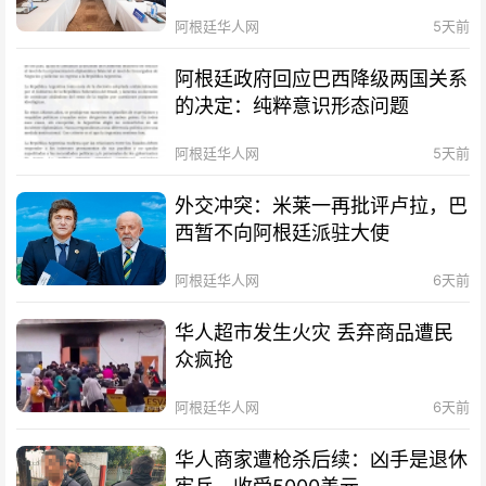
阿根廷华人网
5天前
阿根廷政府回应巴西降级两国关系
的决定：纯粹意识形态问题
阿根廷华人网
5天前
外交冲突：米莱一再批评卢拉，巴
西暂不向阿根廷派驻大使
阿根廷华人网
6天前
华人超市发生火灾 丢弃商品遭民
众疯抢
阿根廷华人网
6天前
华人商家遭枪杀后续：凶手是退休