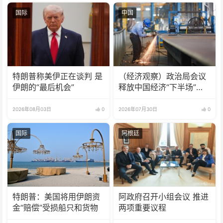
国际
中国
特朗普称美伊正在谈判 是
（经济观察）政治局会议
伊朗的“最后机会”
释放中国经济“下半场”三
大信号
2026年08月03日
0
2026年07月30日
0
国际
阿根廷
特朗普：美国将用伊朗资
阿政府召开小组会议 推进
金“赔偿”受损船只和货物
两项重要议程