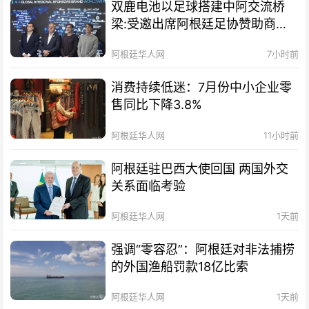
双鹿电池以足球搭建中阿交流桥
梁:受邀出席阿根廷足协赞助商招
待会！
阿根廷华人网
7小时前
消费持续低迷：7月份中小企业零
售同比下降3.8%
阿根廷华人网
11小时前
阿根廷驻巴西大使回国 两国外交
关系面临考验
阿根廷华人网
1天前
强调“零容忍”：阿根廷对非法捕捞
的外国渔船罚款18亿比索
阿根廷华人网
1天前