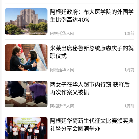
阿根廷政府：布大医学院的外国学
生比例高达40%
阿根廷华人网
1周前
米莱出席秘鲁新总统藤森庆子的就
职仪式
阿根廷华人网
1周前
两女子在华人超市内行窃 获释后
再次作案又被抓
阿根廷华人网
1周前
阿根廷华裔新生代征文比赛颁奖典
礼暨分享会圆满举办