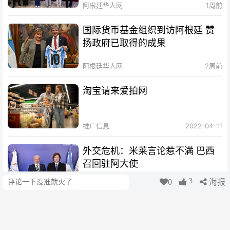
阿根廷华人网
1周前
国际货币基金组织到访阿根廷 赞
扬政府已取得的成果
阿根廷华人网
2周前
淘宝请来爱拍网
推广信息
2022-04-11
外交危机：米莱言论惹不满 巴西
召回驻阿大使
3
0
海报
评论
阿根廷华人网
2周前
【调查报告】阿根廷每年走私及假
货等非法贸易达320亿美元