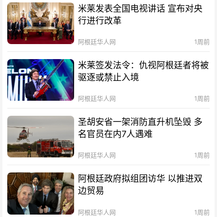
米莱发表全国电视讲话 宣布对央
行进行改革
阿根廷华人网
1周前
米莱签发法令：仇视阿根廷者将被
驱逐或禁止入境
阿根廷华人网
1周前
圣胡安省一架消防直升机坠毁 多
名官员在内7人遇难
阿根廷华人网
1周前
阿根廷政府拟组团访华 以推进双
边贸易
阿根廷华人网
1周前