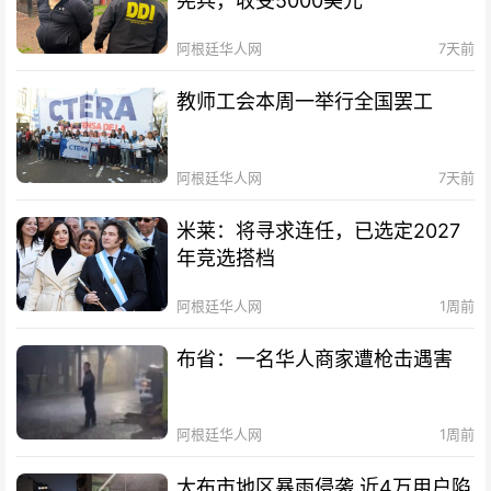
宪兵，收受5000美元
阿根廷华人网
7天前
教师工会本周一举行全国罢工
阿根廷华人网
7天前
米莱：将寻求连任，已选定2027
年竞选搭档
阿根廷华人网
1周前
布省：一名华人商家遭枪击遇害
阿根廷华人网
1周前
大布市地区暴雨侵袭 近4万用户陷