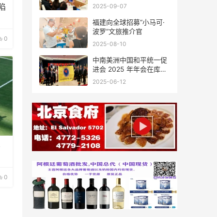
会座谈
陷
2025-09-07
福建向全球招募“小马可·
波罗”文旅推介官
0
2025-08-10
中南美洲中国和平统一促
进会 2025 年年会在库拉
索圆满举行，共绘反“独”
2025-06-12
促统宏伟蓝图
界
0