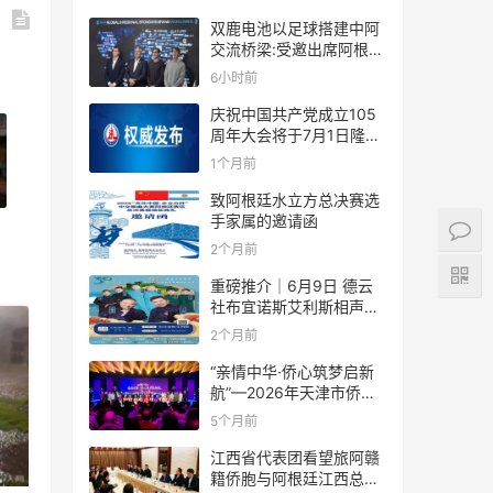
双鹿电池以足球搭建中阿
交流桥梁:受邀出席阿根廷
足协赞助商招待会！
6小时前
庆祝中国共产党成立105
周年大会将于7月1日隆重
举行
1个月前
致阿根廷水立方总决赛选
手家属的邀请函
2个月前
重磅推介｜6月9日 德云
社布宜诺斯艾利斯相声专
场！国风曲艺邂逅南美风
2个月前
情，多元文化狂欢全城集
结！
“亲情中华·侨心筑梦启新
航”—2026年天津市侨界
新春联谊活动成功举办
5个月前
江西省代表团看望旅阿赣
籍侨胞与阿根廷江西总商