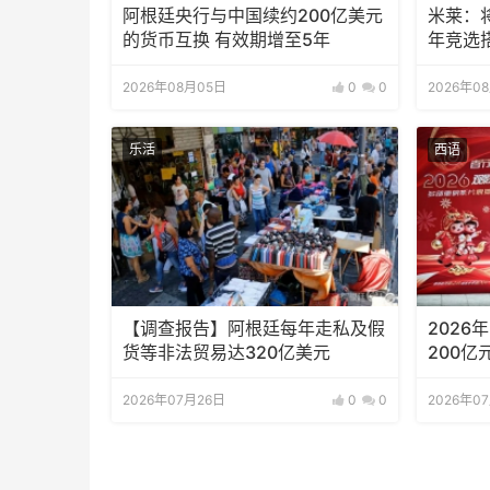
阿根廷央行与中国续约200亿美元
米莱：
的货币互换 有效期增至5年
年竞选
2026年08月05日
0
0
2026年0
乐活
西语
【调查报告】阿根廷每年走私及假
202
货等非法贸易达320亿美元
200亿
2026年07月26日
0
0
2026年0