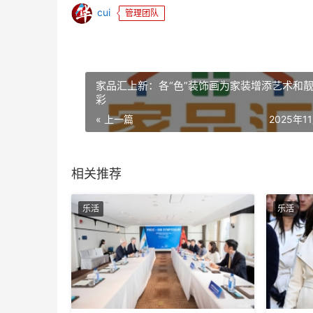
cui
管理团队
家品汇上新：各“色”装饰画为家装增添艺术和
彩
« 上一篇
2025年1
相关推荐
乐活
乐活