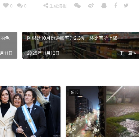
0
0
生成海报
靓丽色
阿根廷10月份通胀率为2.3%，环比有所上涨
1月11日
2025年11月12日
下一篇 »
乐活