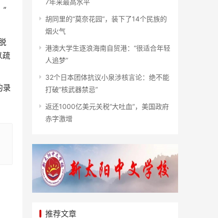
7年来最高水平
”
胡同里的“莫奈花园”，装下了14个民族的
烟火气
脱
港澳大学生逐浪海南自贸港：“很适合年轻
以疏
人追梦”
32个日本团体抗议小泉涉核言论：绝不能
的录
打破“核武器禁忌”
返还1000亿美元关税“大吐血”，美国政府
赤字激增
推荐文章