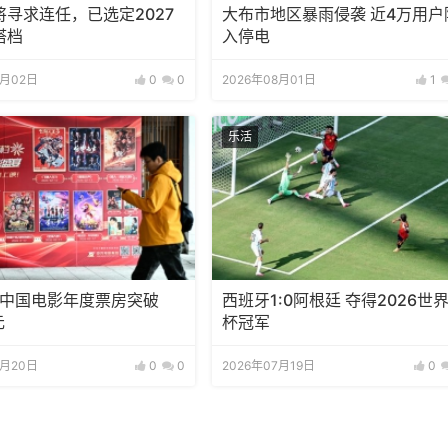
将寻求连任，已选定2027
大布市地区暴雨侵袭 近4万用户
搭档
入停电
8月02日
0
0
2026年08月01日
1
乐活
6年中国电影年度票房突破
西班牙1:0阿根廷 夺得2026世
元
杯冠军
7月20日
0
0
2026年07月19日
0