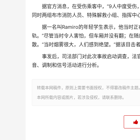
据官方消息，在受伤乘客中，“9人中度受伤
同时两组布市消防人员、特殊解救小组、指挥中
据一名叫Ramiro的年轻学生表示，他当时
轨。”尽管当时令人害怕，但车厢并没有翻；在随
散。“当时烟雾很大，人们感到绝望。”据该目击
事发后，司法部门对此次事故启动调查，法
音、调制和信号活动进行分析。
转载本网稿件，原则上需要书面授权，不得篡改稿件主题
本网所载内容或图片，若涉及侵权，请联系删除。