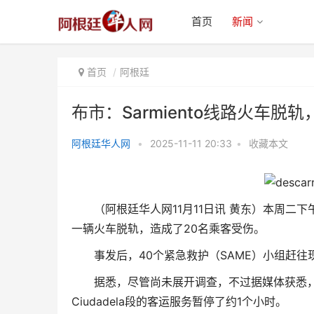
首页
新闻
首页
阿根廷
布市：Sarmiento线路火车脱
阿根廷华人网
•
2025-11-11 20:33
•
收藏本文
布市：Sarmiento线路火车脱轨，
20名乘客受伤
（阿根廷华人网11月11日讯 黄东）本周二下午4
一辆火车脱轨，造成了20名乘客受伤。
事发后，40个紧急救护（SAME）小组赶往
据悉，尽管尚未展开调查，不过据媒体获悉，
Ciudadela段的客运服务暂停了约1个小时。