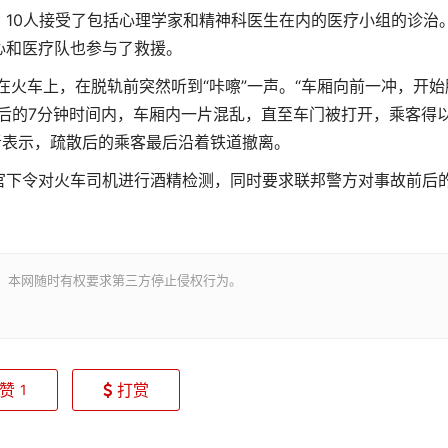
，10人接受了包括心理学家和精神科医生在内的医疗小组的诊治。
心和医疗队也参与了救援。
正在火车上，在脱轨前突然听到“咔嚓”一声。“车厢向前一冲，开始
后的7分钟时间内，车厢内一片混乱，直至车门被打开，乘客得
者表示，疏散后的乘客最后沿着铁道撤离。
官下令对火车司机进行酒精检测，同时要求联邦警方对事故前后
。本网随时有权要求第三方停止侵权行为。
赞
打赏
1