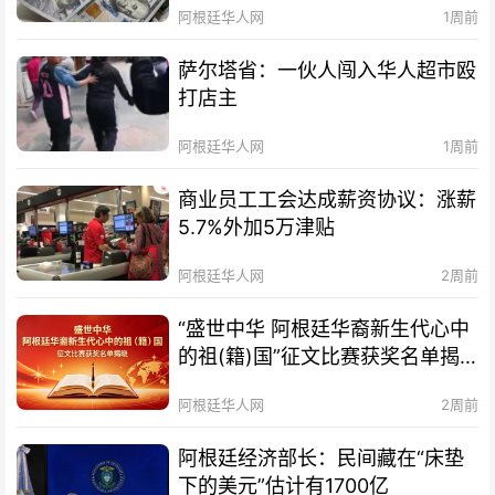
阿根廷华人网
1周前
萨尔塔省：一伙人闯入华人超市殴
打店主
阿根廷华人网
1周前
商业员工工会达成薪资协议：涨薪
5.7%外加5万津贴
阿根廷华人网
2周前
“盛世中华 阿根廷华裔新生代心中
的祖(籍)国”征文比赛获奖名单揭
晓及颁奖典礼暨分享会通知
阿根廷华人网
2周前
阿根廷经济部长：民间藏在“床垫
下的美元”估计有1700亿