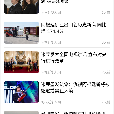
满 被要求辞职
阿根廷华人网
6天前
阿根廷矿业出口创历史新高 同比
增长74.4%
阿根廷华人网
6天前
米莱发表全国电视讲话 宣布对央
行进行改革
阿根廷华人网
7天前
米莱签发法令：仇视阿根廷者将被
驱逐或禁止入境
阿根廷华人网
7天前