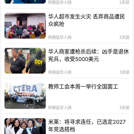
阿根廷华人网
2天前
华人超市发生火灾 丢弃商品遭民
众疯抢
阿根廷华人网
2天前
华人商家遭枪杀后续：凶手是退休
宪兵，收受5000美元
阿根廷华人网
3天前
教师工会本周一举行全国罢工
阿根廷华人网
3天前
米莱：将寻求连任，已选定2027
年竞选搭档