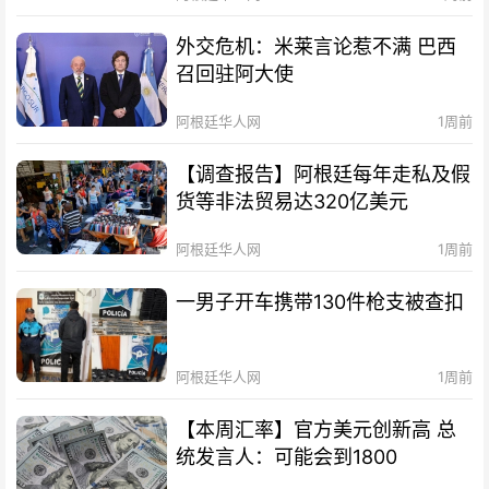
外交危机：米莱言论惹不满 巴西
召回驻阿大使
阿根廷华人网
1周前
【调查报告】阿根廷每年走私及假
货等非法贸易达320亿美元
阿根廷华人网
1周前
一男子开车携带130件枪支被查扣
阿根廷华人网
1周前
【本周汇率】官方美元创新高 总
统发言人：可能会到1800