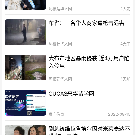
阿根廷华人网
4天前
布省：一名华人商家遭枪击遇害
阿根廷华人网
4天前
大布市地区暴雨侵袭 近4万用户陷
入停电
阿根廷华人网
5天前
CUCAS来华留学网
推广信息
2022-09-15
副总统维拉鲁埃尔因对米莱表达不