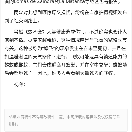
省的Lomas de Zamora及La Matanza等地区也有报告。
民众对此感到既惊讶又担忧，纷纷在自家拍摄视频发布
到了社交网络上。
虽然飞蚁不会对人类健康造成伤害，不过确实也会让人
感到不适。据专家解释称，这种情况应是与飞蚁的繁殖季节
有关，这种被称为“婚飞”的现象发生在春末至夏初，并且在
如温暖潮湿的天气条件下进行。飞蚁可能是具有繁殖能力的
雄蚁或雌蚁，它们会成群离开蚁巢，并在空中交配；雄蚁随
后会坠地死亡。因此，许多人会看到大量死去的飞蚁。
视频：
转载本网稿件不得篡改稿件主题，本网所载内容若涉及侵权请联系
删除。