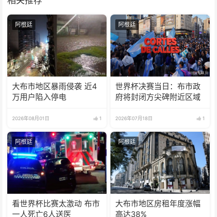
相关推荐
阿根廷
阿根廷
大布市地区暴雨侵袭 近4
世界杯决赛当日：布市政
万用户陷入停电
府将封闭方尖碑附近区域
2026年08月01日
1
2026年07月18日
1
阿根廷
阿根廷
看世界杯比赛太激动 布市
大布市地区房租年度涨幅
一人死亡6人送医
高达38%