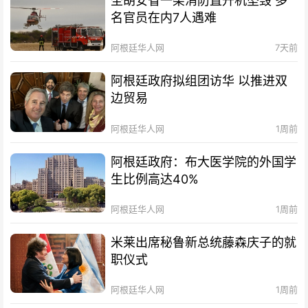
圣胡安省一架消防直升机坠毁 多
名官员在内7人遇难
阿根廷华人网
7天前
阿根廷政府拟组团访华 以推进双
边贸易
阿根廷华人网
1周前
阿根廷政府：布大医学院的外国学
生比例高达40%
阿根廷华人网
1周前
米莱出席秘鲁新总统藤森庆子的就
职仪式
阿根廷华人网
1周前