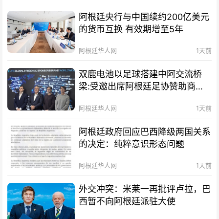
阿根廷央行与中国续约200亿美元
的货币互换 有效期增至5年
阿根廷华人网
1天前
双鹿电池以足球搭建中阿交流桥
梁:受邀出席阿根廷足协赞助商招
待会！
阿根廷华人网
1天前
阿根廷政府回应巴西降级两国关系
的决定：纯粹意识形态问题
阿根廷华人网
1天前
外交冲突：米莱一再批评卢拉，巴
西暂不向阿根廷派驻大使