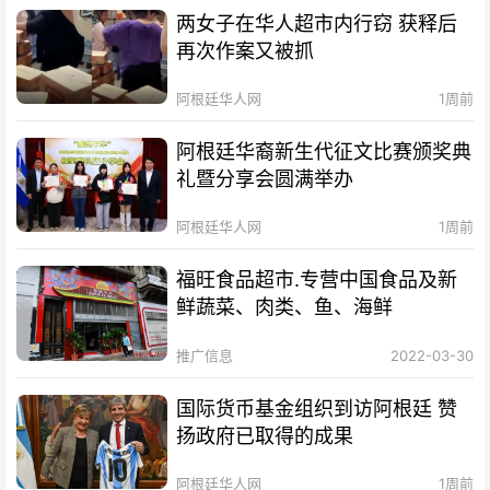
两女子在华人超市内行窃 获释后
再次作案又被抓
阿根廷华人网
1周前
阿根廷华裔新生代征文比赛颁奖典
礼暨分享会圆满举办
阿根廷华人网
1周前
福旺食品超市.专营中国食品及新
鲜蔬菜、肉类、鱼、海鲜
推广信息
2022-03-30
国际货币基金组织到访阿根廷 赞
扬政府已取得的成果
阿根廷华人网
1周前