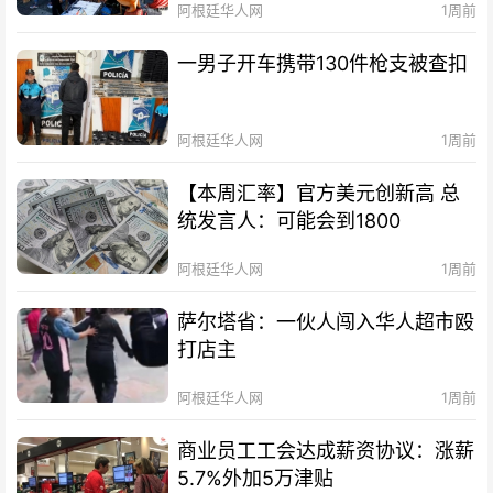
阿根廷华人网
1周前
一男子开车携带130件枪支被查扣
阿根廷华人网
1周前
【本周汇率】官方美元创新高 总
统发言人：可能会到1800
阿根廷华人网
1周前
萨尔塔省：一伙人闯入华人超市殴
打店主
阿根廷华人网
1周前
商业员工工会达成薪资协议：涨薪
5.7%外加5万津贴