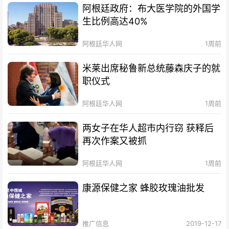
阿根廷政府：布大医学院的外国学
生比例高达40%
阿根廷华人网
1周前
米莱出席秘鲁新总统藤森庆子的就
职仪式
阿根廷华人网
1周前
两女子在华人超市内行窃 获释后
再次作案又被抓
阿根廷华人网
1周前
康源保健之家 蜂胶玫瑰油批发
推广信息
2019-12-17