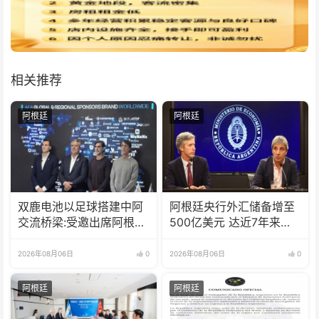
相关推荐
阿根廷
阿根廷
双鹿电池以足球搭建中阿
阿根廷央行外汇储备增至
交流桥梁:受邀出席阿根廷
500亿美元 达近7年来最
足协赞助商招待会！
高水平
2026年08月06日
0
2026年08月06日
0
阿根廷
阿根廷