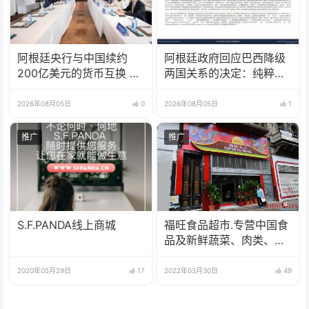
阿根廷央行与中国续约
阿根廷政府回应巴西降级
200亿美元的货币互换 有
两国关系的决定：纯粹意
效期增至5年
识形态问题
2026年08月05日
0
2026年08月05日
1
推广
推广
S.F.PANDA线上商城
福旺食品超市.专营中国食
品及新鲜蔬菜、肉类、
鱼、海鲜
2020年05月29日
17
2022年03月30日
49