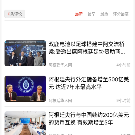
0
条评论
最新
最早
最热
评分最高
双鹿电池以足球搭建中阿交流桥
梁:受邀出席阿根廷足协赞助商招
待会！
阿根廷华人网
4小时前
阿根廷央行外汇储备增至500亿美
元 达近7年来最高水平
阿根廷华人网
9小时前
阿根廷央行与中国续约200亿美元
的货币互换 有效期增至5年