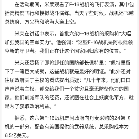
在活动期间，米莱观看了F-16战机的飞行表演，其中包
括高精度飞行和模拟战斗演练。当天早些时候，战机还飞越
总统府、方尖碑和滨海大道上空。
米莱在讲话中表示，首批六架F-16战机的采购将“大幅
加强我国的空军实力”。他强调：“这些F-16战机是阿根廷领
空新的守卫者。我们正在让这个国家回归应有的位置。”
米莱还赞扬了即将卸任的国防部长佩特里：“佩特里留
下了一笔巨大成就，这些战机就是最好的明证。”此外还对
往届政府关于主权的看法提出质疑：“几十年来，他们口口
声声说着主权，却交给我们一个贫穷且毫无防备能力的国
家。他们削减军队的经费，还试图在社会上妖魔化军方，就
是为了获取政治利益。”
据悉，这六架F-16战机是阿政府向丹麦采购的24架飞
机的一部分，配备有美国提供的武器系统，总采购成本为
6.5亿美元。