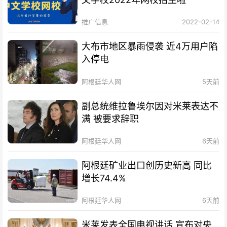
推广信息
2022-02-14
大布市地区暴雨侵袭 近4万用户陷
入停电
阿根廷华人网
5天前
副总统维拉鲁埃尔因对米莱表达不
满 被要求辞职
阿根廷华人网
6天前
阿根廷矿业出口创历史新高 同比
增长74.4%
阿根廷华人网
6天前
米莱发表全国电视讲话 宣布对央