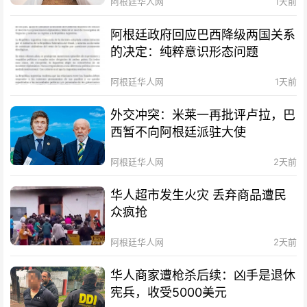
阿根廷华人网
1天前
阿根廷政府回应巴西降级两国关系
的决定：纯粹意识形态问题
阿根廷华人网
1天前
外交冲突：米莱一再批评卢拉，巴
西暂不向阿根廷派驻大使
阿根廷华人网
2天前
华人超市发生火灾 丢弃商品遭民
众疯抢
阿根廷华人网
2天前
华人商家遭枪杀后续：凶手是退休
宪兵，收受5000美元