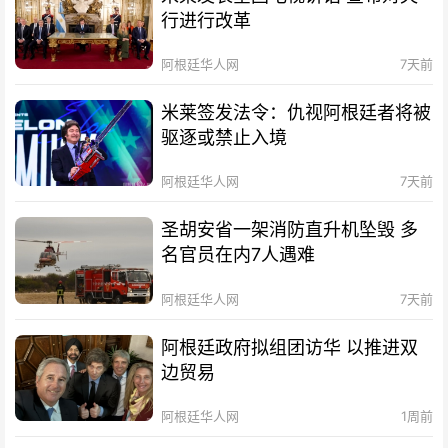
行进行改革
阿根廷华人网
7天前
米莱签发法令：仇视阿根廷者将被
驱逐或禁止入境
阿根廷华人网
7天前
圣胡安省一架消防直升机坠毁 多
名官员在内7人遇难
阿根廷华人网
7天前
阿根廷政府拟组团访华 以推进双
边贸易
阿根廷华人网
1周前