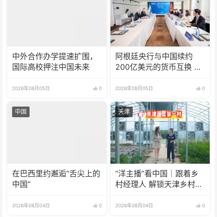
中外合作办学提速扩围，
阿根廷央行与中国续约
国际高校押注中国未来
200亿美元的货币互换 有
效期增至5年
2026年08月05日
0
2026年08月05日
0
中国
天津
在巴西里约邂逅“舌尖上的
“洋主播”看中国｜跟着乡
中国”
村经理人 解锁天津乡村振
兴新模式
2026年08月04日
0
2026年08月04日
0