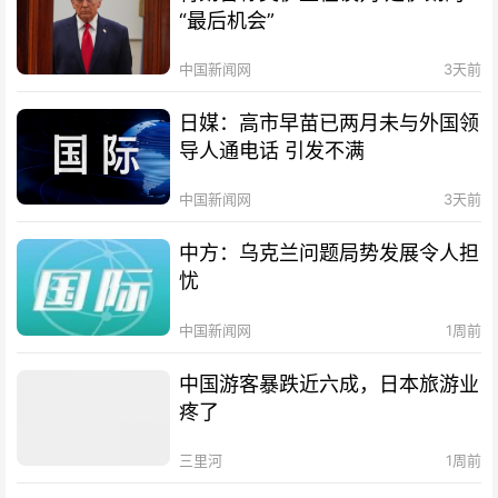
“最后机会”
中国新闻网
3天前
日媒：高市早苗已两月未与外国领
导人通电话 引发不满
中国新闻网
3天前
中方：乌克兰问题局势发展令人担
忧
中国新闻网
1周前
中国游客暴跌近六成，日本旅游业
疼了
三里河
1周前