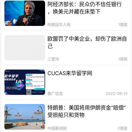
阿经济部长：民众仍不信任银行
，换美元并藏在床垫下
阿根廷华人网
1周前
欧盟罚了中美企业，却伤了欧洲自
己
三里河
1周前
CUCAS来华留学网
推广信息
2022-09-15
特朗普：美国将用伊朗资金“赔偿”
受损船只和货物
中国新闻网
2周前