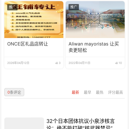
推广
推广
ONCE区礼品店转让
Aliwan mayoristas 让买
卖更轻松
2026年04月12日
3
2022年04月11日
10
0
条评论
最新
最早
最热
评分最高
32个日本团体抗议小泉涉核言
论：绝不能打破“核武器禁忌”