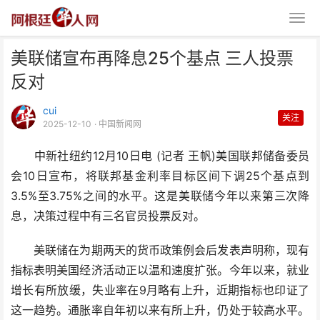
美联储宣布再降息25个基点 三人投票
反对
cui
关注
2025-12-10
· 中国新闻网
中新社纽约12月10日电 (记者 王帆)美国联邦储备委员
美联储宣布再降息25个基点 三人
会10日宣布，将联邦基金利率目标区间下调25个基点到
投票反对
3.5%至3.75%之间的水平。这是美联储今年以来第三次降
息，决策过程中有三名官员投票反对。
美联储在为期两天的货币政策例会后发表声明称，现有
指标表明美国经济活动正以温和速度扩张。今年以来，就业
增长有所放缓，失业率在9月略有上升，近期指标也印证了
这一趋势。通胀率自年初以来有所上升，仍处于较高水平。