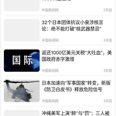
中国新闻网
2天前
32个日本团体抗议小泉涉核言
论：绝不能打破“核武器禁忌”
中国新闻网
3天前
返还1000亿美元关税“大吐血”，美
国政府赤字激增
中国新闻网
3天前
日本加速向“军事国家”转变，新版
《防卫白皮书》释放危险信号
中国新闻网
3天前
冲绳美军上演“醉”与“罚”：三人被