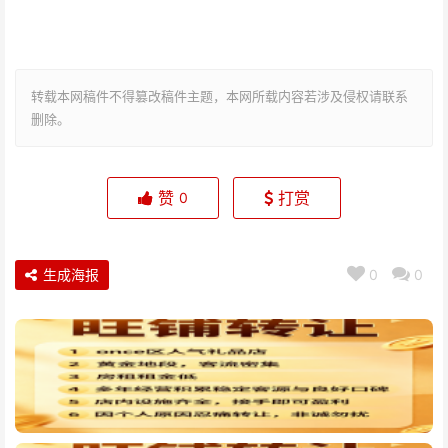
转载本网稿件不得篡改稿件主题，本网所载内容若涉及侵权请联系
删除。
赞
打赏
0
生成海报
0
0