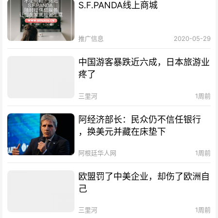
S.F.PANDA线上商城
推广信息
2020-05-29
中国游客暴跌近六成，日本旅游业
疼了
三里河
1周前
阿经济部长：民众仍不信任银行
，换美元并藏在床垫下
阿根廷华人网
1周前
欧盟罚了中美企业，却伤了欧洲自
己
三里河
1周前