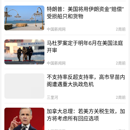
特朗普：美国将用伊朗资金“赔偿”
受损船只和货物
中国新闻网
2周前
马杜罗案定于明年6月在美国法庭
开审
中国新闻网
2周前
不支持率反超支持率，高市早苗内
阁遭遇重大执政危机
三里河
2周前
加拿大总理：若美方关税生效，加
方将考虑所有回应选项