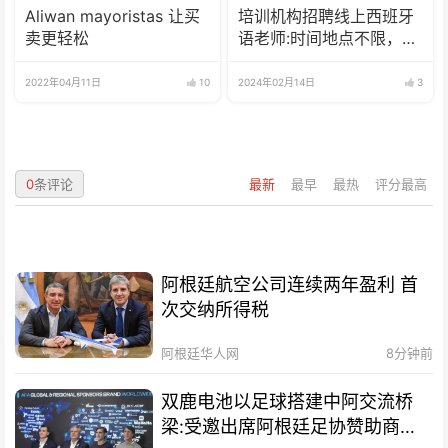
Aliwan mayoristas 让买
培训机构招聘线上西班牙
卖更轻松
语老师:时间地点不限，可
兼职可全职
2022年04月11日
10
2024年02月14日
3
0
条评论
最新
最早
最热
评分最高
阿根廷航空公司连续两年盈利 首
次交纳所得税
阿根廷华人网
8分钟前
双鹿电池以足球搭建中阿交流桥
梁:受邀出席阿根廷足协赞助商招