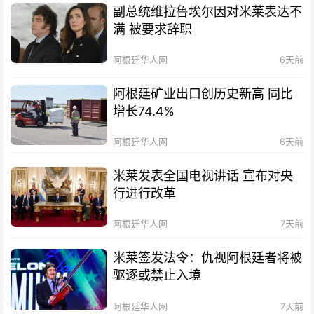
副总统维拉鲁埃尔因对米莱表达不
满 被要求辞职
阿根廷华人网
6天前
阿根廷矿业出口创历史新高 同比
增长74.4%
阿根廷华人网
6天前
米莱发表全国电视讲话 宣布对央
行进行改革
阿根廷华人网
7天前
米莱签发法令：仇视阿根廷者将被
驱逐或禁止入境
阿根廷华人网
7天前