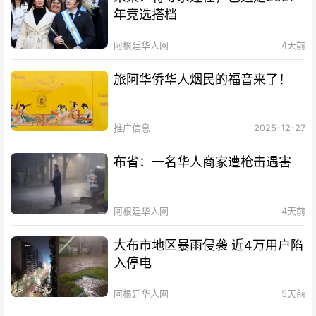
年竞选搭档
阿根廷华人网
4天前
旅阿华侨华人烟民的福音来了！
推广信息
2025-12-27
布省：一名华人商家遭枪击遇害
阿根廷华人网
4天前
大布市地区暴雨侵袭 近4万用户陷
入停电
阿根廷华人网
5天前