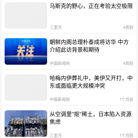
马斯克的野心，正在考验太空极限
三里河
4周前
朝鲜内阁总理朴泰成将访华 中方
介绍此访背景和期待
中国新闻网
4周前
哈梅内伊葬礼中，美伊又开打，中
东或面临更大规模冲突
中国新闻网
1个月前
从空调里“抠”稀土，日本陷入资源
焦虑
三里河
1个月前