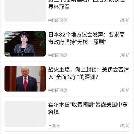
界杯冠军
中国新闻网
2周前
日本82个地方议会发声：要求高
市政府坚持“无核三原则”
中国新闻网
3周前
战火重燃，海上封锁：美伊会否滑
入“全面战争”的深渊？
中国新闻网
3周前
霍尔木兹“收费闹剧”暴露美国中东
窘境
三里河
3周前