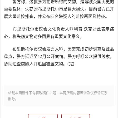
警方称，这批多为捐赠所得的文物，是解读英国历史的
重要载体，失窃对布里斯托尔市是巨大损失。目前警方已开
展大量监控排查，并公布四名嫌疑人的监控画面及特征。
布里斯托尔市议会文化负责人菲利普·沃克对此表示痛
心，称失窃文物对多国具有重要文化意义。
布里斯托尔市议会发言人称，因需完成初步调查及藏品
盘点，警方延迟至12月公开案情。警方呼吁公众提供线索，
协助追查嫌疑人并追回被盗文物。(完)
转载本网稿件不得篡改稿件主题，本网所载内容若涉及侵权请联系
删除。