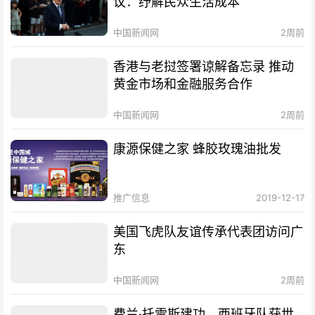
议：纾解民众生活成本
中国新闻网
2周前
香港与老挝签署谅解备忘录 推动
黄金市场和金融服务合作
中国新闻网
2周前
康源保健之家 蜂胶玫瑰油批发
推广信息
2019-12-17
美国飞虎队友谊传承代表团访问广
东
中国新闻网
2周前
费兰·托雷斯建功，西班牙队获世