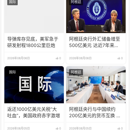
国际
阿根廷
导弹库存见底，美军急于
阿根廷央行外汇储备增至
研发射程1800公里巨炮
500亿美元 达近7年来最
高水平
2026年08月06日
0
2026年08月06日
0
国际
阿根廷
返还1000亿美元关税“大
阿根廷央行与中国续约
吐血”，美国政府赤字激增
200亿美元的货币互换 有
效期增至5年
2026年08月05日
0
2026年08月05日
0