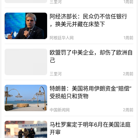
三里河
1周前
阿经济部长：民众仍不信任银行
，换美元并藏在床垫下
阿根廷华人网
1周前
欧盟罚了中美企业，却伤了欧洲自
己
三里河
2周前
特朗普：美国将用伊朗资金“赔偿”
受损船只和货物
中国新闻网
2周前
马杜罗案定于明年6月在美国法庭
开审