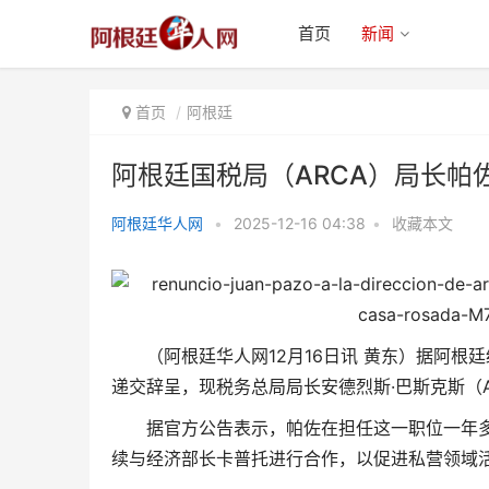
首页
新闻
首页
阿根廷
阿根廷国税局（ARCA）局长帕
阿根廷华人网
•
2025-12-16 04:38
•
收藏本文
阿根廷国税局（ARCA）局长帕佐
辞职 改由巴斯克斯担
（阿根廷华人网12月16日讯 黄东）据阿根
递交辞呈，现税务总局局长安德烈斯·巴斯克斯（And
据官方公告表示，帕佐在担任这一职位一年
续与经济部长卡普托进行合作，以促进私营领域活