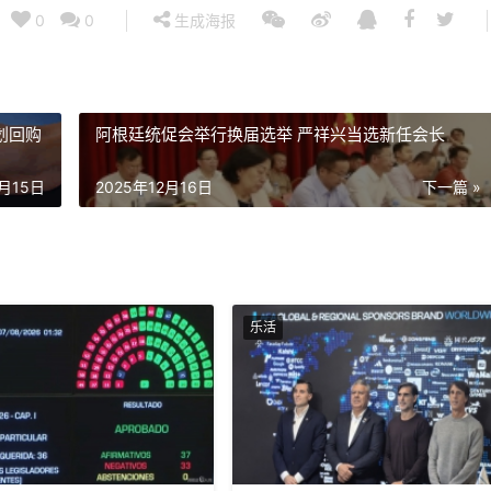
0
0
生成海报
划回购
阿根廷统促会举行换届选举 严祥兴当选新任会长
2月15日
2025年12月16日
下一篇 »
乐活