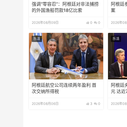
强调“零容忍”：阿根廷对非法捕捞
阿根廷
的外国渔船罚款18亿比索
案
2026年08月09日
0
0
2026年0
乐活
乐活
阿根廷航空公司连续两年盈利 首
阿根廷
次交纳所得税
元 达近
2026年08月06日
3
0
2026年0