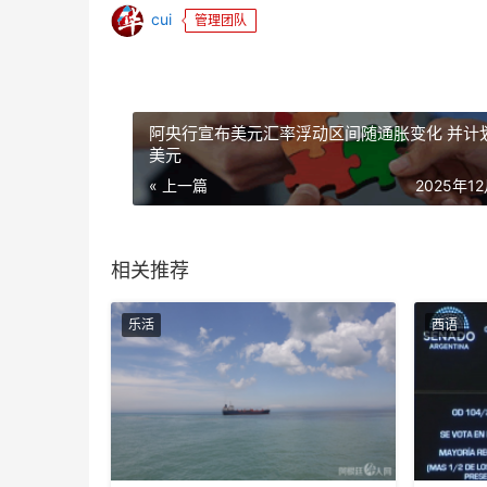
cui
管理团队
阿央行宣布美元汇率浮动区间随通胀变化 并计
美元
« 上一篇
2025年1
相关推荐
乐活
西语