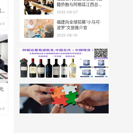
籍侨胞与阿根廷江西总商
会座谈
招
2025-09-07
福建向全球招募“小马可·
0
波罗”文旅推介官
2025-08-10
元
0