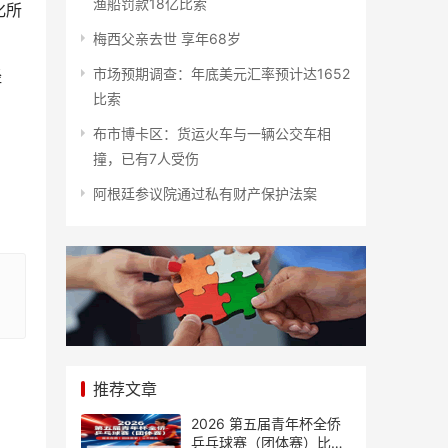
渔船罚款18亿比索
化所
梅西父亲去世 享年68岁
市场预期调查：年底美元汇率预计达1652
经
比索
布市博卡区：货运火车与一辆公交车相
撞，已有7人受伤
阿根廷参议院通过私有财产保护法案
推荐文章
2026 第五届青年杯全侨
乒乓球赛（团体赛）比赛