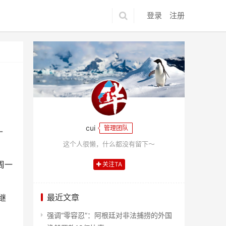
登录
注册
cui
管理团队
这个人很懒，什么都没有留下～
周一
关注TA
最近文章
继
强调“零容忍”：阿根廷对非法捕捞的外国