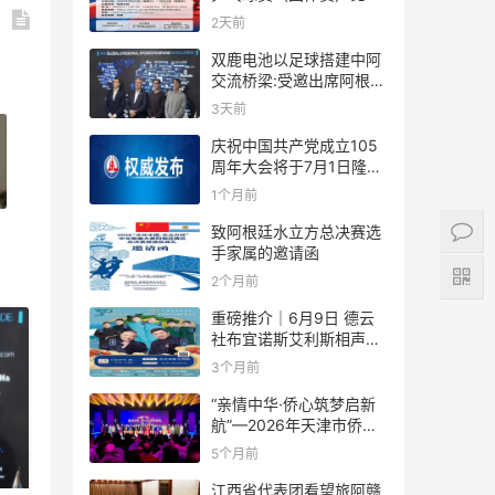
规则
2天前
双鹿电池以足球搭建中阿
交流桥梁:受邀出席阿根廷
足协赞助商招待会！
3天前
庆祝中国共产党成立105
周年大会将于7月1日隆重
举行
1个月前
致阿根廷水立方总决赛选
手家属的邀请函
2个月前
重磅推介｜6月9日 德云
社布宜诺斯艾利斯相声专
场！国风曲艺邂逅南美风
3个月前
情，多元文化狂欢全城集
结！
“亲情中华·侨心筑梦启新
航”—2026年天津市侨界
新春联谊活动成功举办
5个月前
江西省代表团看望旅阿赣