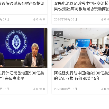
参议院通过私有财产保护法
双鹿电池以足球搭建中阿交流桥
梁:受邀出席阿根廷足协赞助商
待会！
8月07日
0
0
2026年08月06日
0
乐活
央行外汇储备增至500亿美
阿根廷央行与中国续约200亿美
7年来最高水平
的货币互换 有效期增至5年
8月06日
0
0
2026年08月05日
0