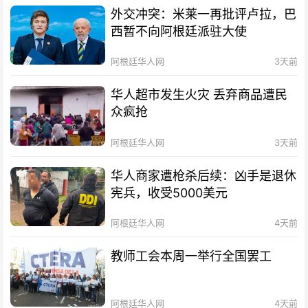
外交冲突：米莱一再批评卢拉，巴
西暂不向阿根廷派驻大使
阿根廷华人网
3天前
华人超市发生火灾 丢弃商品遭民
众疯抢
阿根廷华人网
3天前
华人商家遭枪杀后续：凶手是退休
宪兵，收受5000美元
阿根廷华人网
4天前
教师工会本周一举行全国罢工
阿根廷华人网
4天前