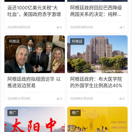
返还1000亿美元关税“大
阿根廷政府回应巴西降级
吐血”，美国政府赤字激增
两国关系的决定：纯粹意
识形态问题
2026年08月05日
0
2026年08月05日
1
阿根廷
阿根廷
阿根廷政府拟组团访华 以
阿根廷政府：布大医学院
推进双边贸易
的外国学生比例高达40%
2026年07月29日
0
2026年07月29日
0
推广
推广