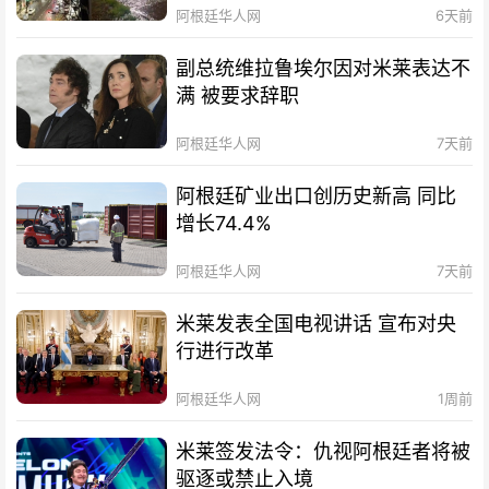
阿根廷华人网
6天前
副总统维拉鲁埃尔因对米莱表达不
满 被要求辞职
阿根廷华人网
7天前
阿根廷矿业出口创历史新高 同比
增长74.4%
阿根廷华人网
7天前
米莱发表全国电视讲话 宣布对央
行进行改革
阿根廷华人网
1周前
米莱签发法令：仇视阿根廷者将被
驱逐或禁止入境