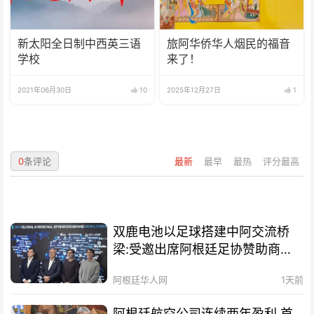
新太阳全日制中西英三语
旅阿华侨华人烟民的福音
学校
来了！
2021年06月30日
10
2025年12月27日
1
0
条评论
最新
最早
最热
评分最高
双鹿电池以足球搭建中阿交流桥
梁:受邀出席阿根廷足协赞助商招
待会！
阿根廷华人网
1天前
阿根廷航空公司连续两年盈利 首