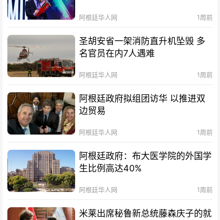
阿根廷华人网
1周前
圣胡安省一架消防直升机坠毁 多
名官员在内7人遇难
阿根廷华人网
1周前
阿根廷政府拟组团访华 以推进双
边贸易
阿根廷华人网
1周前
阿根廷政府：布大医学院的外国学
生比例高达40%
阿根廷华人网
1周前
米莱出席秘鲁新总统藤森庆子的就