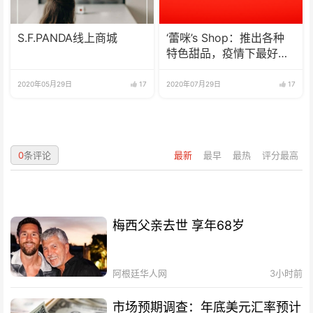
S.F.PANDA线上商城
‘蕾咪’s Shop：推出各种
特色甜品，疫情下最好的
选择
2020年05月29日
17
2020年07月29日
17
0
条评论
最新
最早
最热
评分最高
梅西父亲去世 享年68岁
阿根廷华人网
3小时前
市场预期调查：年底美元汇率预计