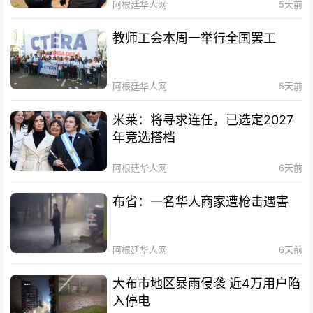
阿根廷华人网
5天前
教师工会本周一举行全国罢工
阿根廷华人网
5天前
米莱：将寻求连任，已选定2027
年竞选搭档
阿根廷华人网
6天前
布省：一名华人商家遭枪击遇害
阿根廷华人网
6天前
大布市地区暴雨侵袭 近4万用户陷
入停电