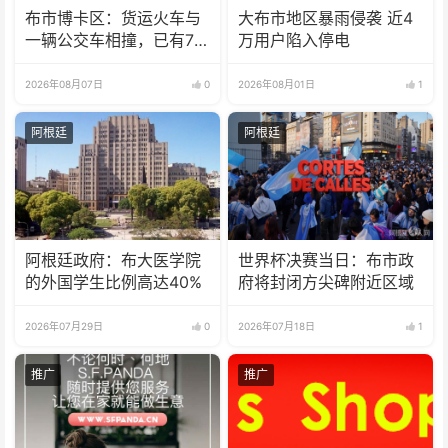
布市博卡区：货运火车与
大布市地区暴雨侵袭 近4
一辆公交车相撞，已有7
万用户陷入停电
人受伤
2026年08月07日
0
2026年08月01日
1
阿根廷
阿根廷
阿根廷政府：布大医学院
世界杯决赛当日：布市政
的外国学生比例高达40%
府将封闭方尖碑附近区域
2026年07月29日
0
2026年07月18日
1
推广
推广