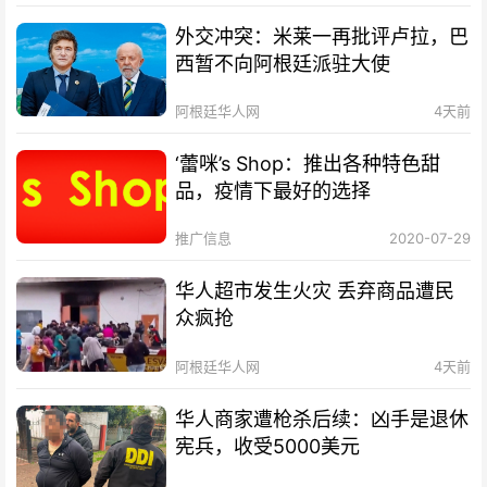
外交冲突：米莱一再批评卢拉，巴
西暂不向阿根廷派驻大使
阿根廷华人网
4天前
‘蕾咪’s Shop：推出各种特色甜
品，疫情下最好的选择
推广信息
2020-07-29
华人超市发生火灾 丢弃商品遭民
众疯抢
阿根廷华人网
4天前
华人商家遭枪杀后续：凶手是退休
宪兵，收受5000美元