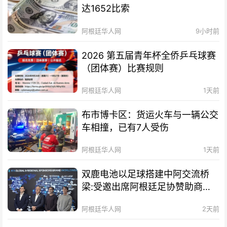
达1652比索
阿根廷华人网
9小时前
2026 第五届青年杯全侨乒乓球赛
（团体赛）比赛规则
阿根廷华人网
1天前
布市博卡区：货运火车与一辆公交
车相撞，已有7人受伤
阿根廷华人网
1天前
双鹿电池以足球搭建中阿交流桥
梁:受邀出席阿根廷足协赞助商招
待会！
阿根廷华人网
2天前