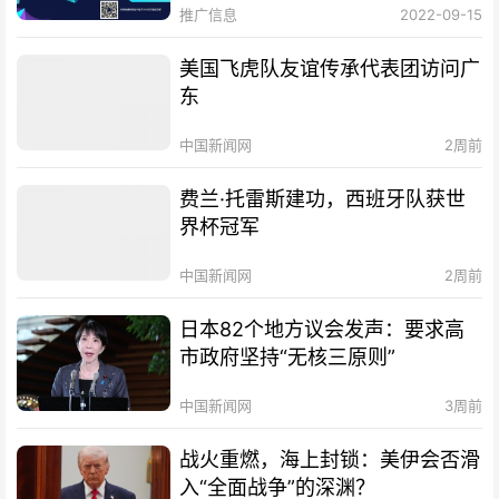
推广信息
2022-09-15
美国飞虎队友谊传承代表团访问广
东
中国新闻网
2周前
费兰·托雷斯建功，西班牙队获世
界杯冠军
中国新闻网
2周前
日本82个地方议会发声：要求高
市政府坚持“无核三原则”
中国新闻网
3周前
战火重燃，海上封锁：美伊会否滑
入“全面战争”的深渊？