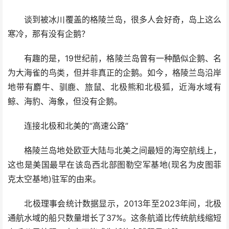
谈到被冰川覆盖的格陵兰岛，很多人会好奇，岛上这么
寒冷，那有没有企鹅？
有趣的是，19世纪前，格陵兰岛曾有一种酷似企鹅、名
为大海雀的鸟类，但并非真正的企鹅。如今，格陵兰岛沿岸
地带有麝牛、驯鹿、旅鼠、北极熊和北极狐，近海水域有
鲸、海豹、海象，但没有企鹅。
连接北极和北美的“高速公路”
格陵兰岛地处欧亚大陆与北美之间最短的海空航线上，
这也是美国最早在该岛西北部图勒空军基地(现名为皮图菲
克太空基地)驻军的由来。
北极理事会统计数据显示，2013年至2023年间，北极
通航水域的船只数量增长了37%。这条航道比传统航线缩短