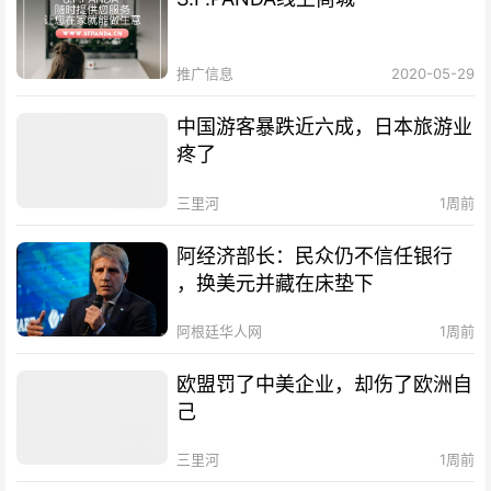
推广信息
2020-05-29
中国游客暴跌近六成，日本旅游业
疼了
三里河
1周前
阿经济部长：民众仍不信任银行
，换美元并藏在床垫下
阿根廷华人网
1周前
欧盟罚了中美企业，却伤了欧洲自
己
三里河
1周前