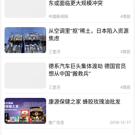
东或面临更大规模冲突
中国新闻网
4周前
从空调里“抠”稀土，日本陷入资源
焦虑
三里河
4周前
德系汽车巨头集体渡劫 德国官员
想从中国“搬救兵”
三里河
4周前
康源保健之家 蜂胶玫瑰油批发
推广信息
2019-12-17