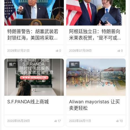
特朗普警告：胡塞武装若
阿根廷独立日：特朗普向
封锁红海，美国将采取行
米莱表祝贺，“是不可或缺
动
的伙伴”
2026年07月21日
0
2026年07月09日
0
推广
推广
S.F.PANDA线上商城
Aliwan mayoristas 让买
卖更轻松
2020年05月29日
17
2022年04月11日
10