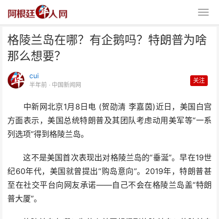
格陵兰岛在哪？有企鹅吗？特朗普为啥
那么想要？
cui
关注
半年前
· 中国新闻网
中新网北京1月8日电 (贺劭清 李嘉茵)近日，美国白宫
格陵兰岛在哪？有企鹅吗？特朗普
方面表示，美国总统特朗普及其团队考虑动用美军等“一系
为啥那么想要？
列选项”得到格陵兰岛。
这不是美国首次表现出对格陵兰岛的“垂涎”。早在19世
纪60年代，美国就曾提出“购岛意向”。2019年，特朗普甚
至在社交平台向网友承诺——自己不会在格陵兰岛盖“特朗
普大厦”。