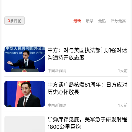
0
条评论
最新
最早
最热
评分最高
中方：对与美国执法部门加强对话
沟通持开放态度
中国新闻网
1天前
中方谈广岛核爆81周年：日方应对
历史心怀敬畏
中国新闻网
1天前
导弹库存见底，美军急于研发射程
1800公里巨炮