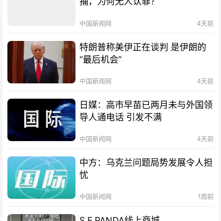
捕，为何无人认罪？
中国新闻网
4天前
特朗普称美伊正在谈判 是伊朗的
“最后机会”
中国新闻网
4天前
日媒：高市早苗已两月未与外国领
导人通电话 引发不满
中国新闻网
4天前
中方：乌克兰问题局势发展令人担
忧
中国新闻网
1周前
S.F.PANDA线上商城