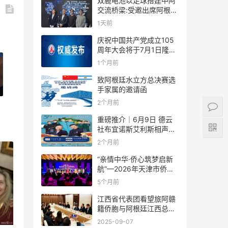
双鹿电池以足球搭建中阿
交流桥梁:受邀出席阿根廷
足协赞助商招待会！
1天前
庆祝中国共产党成立105
周年大会将于7月1日隆重
举行
1个月前
致阿根廷水立方总决赛选
手家属的邀请函
2个月前
重磅推介｜6月9日 德云
社布宜诺斯艾利斯相声专
场！国风曲艺邂逅南美风
2个月前
情，多元文化狂欢全城集
结！
“亲情中华·侨心筑梦启新
航”—2026年天津市侨界
新春联谊活动成功举办
5个月前
江西省代表团看望旅阿赣
籍侨胞与阿根廷江西总商
会座谈
2025-09-07