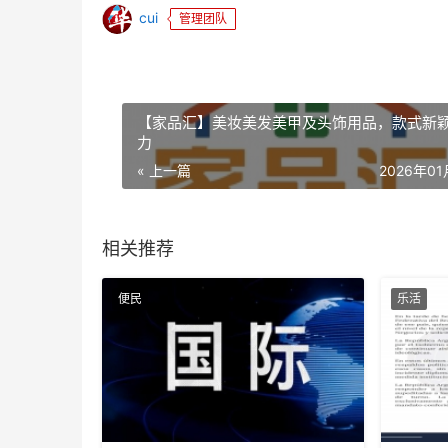
cui
管理团队
【家品汇】美妆美发美甲及头饰用品，款式新
力
« 上一篇
2026年0
相关推荐
便民
乐活