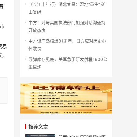
（长江十年行）湖北宜昌：湿地“重生” 矿
有
山复绿
中方：对与美国执法部门加强对话沟通持
共市
开放态度
中方谈广岛核爆81周年：日方应对历史心
贸易
怀敬畏
效，
导弹库存见底，美军急于研发射程1800公
里巨炮
推荐文章