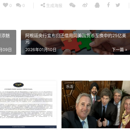
0
0
生成海报
颖添魅
阿根廷央行宣布归还借用同美国货币互换中的25亿美
元
1月09日
2026年01月10日
下一篇 »
乐活