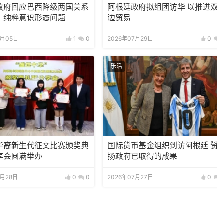
政府回应巴西降级两国关系
阿根廷政府拟组团访华 以推进
：纯粹意识形态问题
边贸易
8月05日
1
0
2026年07月29日
0
乐活
华裔新生代征文比赛颁奖典
国际货币基金组织到访阿根廷 
享会圆满举办
扬政府已取得的成果
7月28日
0
0
2026年07月27日
0