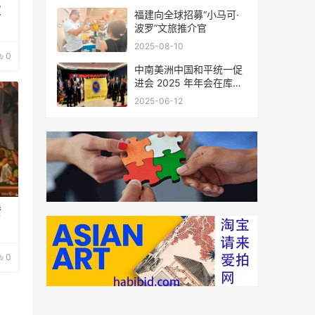
双
福建向全球招募“小马可·
波罗”文旅推介官
2025-08-10
0
中南美洲中国和平统一促
进会 2025 年年会在库拉
索圆满举行，共绘反“独”
2025-06-12
促统宏伟蓝图
赞
0