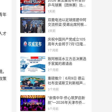
2026 第五届青年杯全侨
乒乓球赛（团体赛）比赛
规则
1天前
青年
双鹿电池以足球搭建中阿
交流桥梁:受邀出席阿根廷
足协赞助商招待会！
2天前
人才
庆祝中国共产党成立105
周年大会将于7月1日隆重
举行
1个月前
致阿根廷水立方总决赛选
手家属的邀请函
2个月前
境。
重磅推介｜6月9日 德云
政策
社布宜诺斯艾利斯相声专
场！国风曲艺邂逅南美风
3个月前
情，多元文化狂欢全城集
结！
“亲情中华·侨心筑梦启新
航”—2026年天津市侨界
新春联谊活动成功举办
5个月前