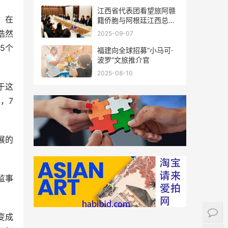
江西省代表团看望旅阿赣
，在
籍侨胞与阿根廷江西总商
会座谈
浩然
2025-09-07
5个
福建向全球招募“小马可·
波罗”文旅推介官
2025-08-10
于这
，7
展的
监事
变成