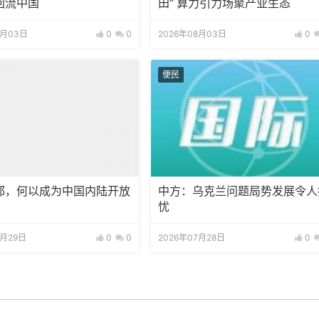
回流中国
田” 算力引力场聚产业生态
8月03日
0
0
2026年08月03日
0
便民
都，何以成为中国内陆开放
中方：乌克兰问题局势发展令人
？
忧
7月29日
0
0
2026年07月28日
0