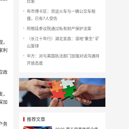
比索
布市博卡区：货运火车与一辆公交车相
撞，已有7人受伤
阿根廷参议院通过私有财产保护法案
（长江十年行）湖北宜昌：湿地“重生” 矿
视，
山复绿
家利
中方：对与美国执法部门加强对话沟通持
开放态度
应政
发，
深加
推荐文章
户务