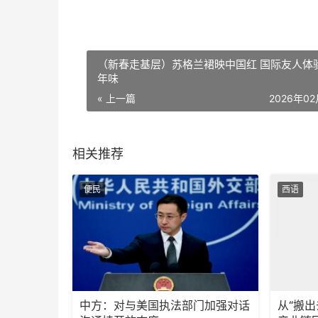
（新春走基层）苏格兰裙映中国红 国际友人体
年味
« 上一篇
2026年0
相关推荐
便民
西语
中方：对与美国执法部门加强对话
从“搬出