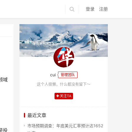
登录
注册
cui
管理团队
领域
这个人很懒，什么都没有留下～
关注TA
最近文章
。
市场预期调查：年底美元汇率预计达1652
是投