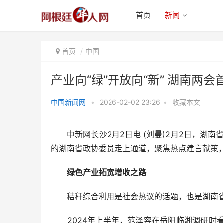
首页
新闻
首页
中国
产业向“绿”开放向“新” 湖南两
中国新闻网
•
2026-02-02 23:26
•
收藏本文
产业向“绿”开放向“新” 湖南两会首
场“委员通道”传
中新网长沙2月2日电 (刘曼)2月2日，湖南
的湖南省政协委员走上通道，聚焦热点建言献策
绿色产业拓宽增收之路
秸秆综合利用是社会热议的话题，也是湖南省
2024年上半年，范泽容在岳阳临湘调研时看