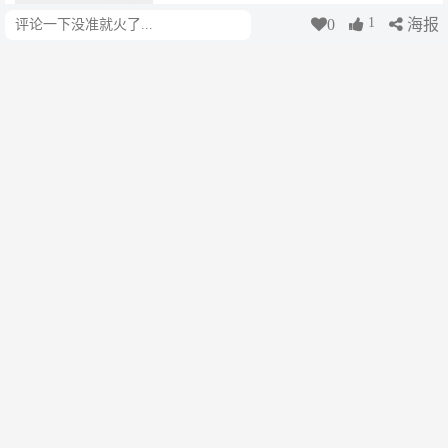
1
0
海报
评论
三里河
4天前
甘肃庆阳：黄土塬上长出“数字麦
田” 算力引力场聚产业生态
中国新闻网
4天前
（长江十年行）写在青山绿水间的
贵州“绿色答卷”
中国新闻网
4天前
“六张网”为经济高质量发展提供坚
实支撑
三里河
4天前
（经济观察）政治局会议释放中国