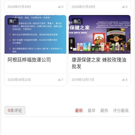
打压中国企业
火热魅力
2026年07月29日
0
2026年07月29日
0
推广
推广
阿根廷桦福旅運公司
康源保健之家 蜂胶玫瑰油
批发
2020年09月22日
7
2019年12月17日
5
0
条评论
最新
最早
最热
评分最高