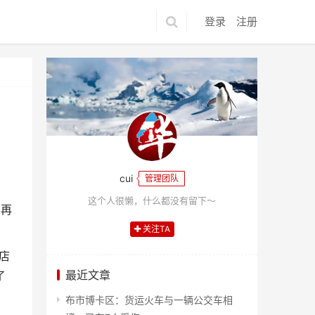
登录
注册
cui
管理团队
这个人很懒，什么都没有留下～
业再
关注TA
店
最近文章
了
布市博卡区：货运火车与一辆公交车相