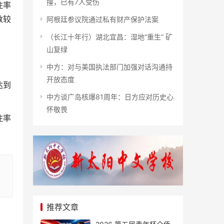
撞，已有7人受伤
住率
数较
阿根廷参议院通过私有财产保护法案
（长江十年行）湖北宜昌：湿地“重生” 矿
山复绿
中方：对与美国执法部门加强对话沟通持
开放态度
达到
中方谈广岛核爆81周年：日方应对历史心
怀敬畏
住率
推荐文章