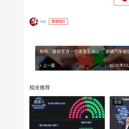
cui
管理团队
布市：联邦警察一仓库发生火灾 ，多辆汽车被
« 上一篇
2026年0
相关推荐
西语
乐活