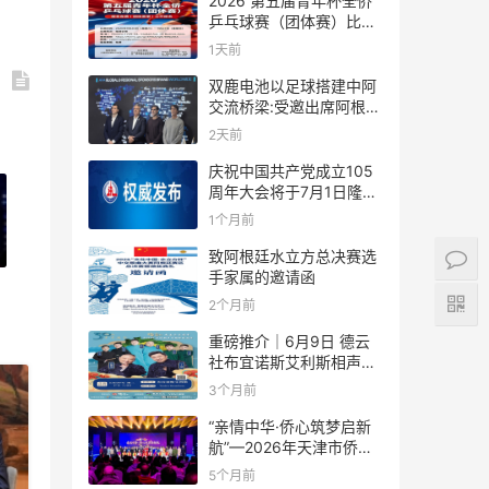
2026 第五届青年杯全侨
乒乓球赛（团体赛）比赛
规则
1天前
双鹿电池以足球搭建中阿
交流桥梁:受邀出席阿根廷
足协赞助商招待会！
2天前
庆祝中国共产党成立105
周年大会将于7月1日隆重
举行
1个月前
致阿根廷水立方总决赛选
手家属的邀请函
2个月前
重磅推介｜6月9日 德云
社布宜诺斯艾利斯相声专
场！国风曲艺邂逅南美风
3个月前
情，多元文化狂欢全城集
结！
“亲情中华·侨心筑梦启新
航”—2026年天津市侨界
新春联谊活动成功举办
5个月前