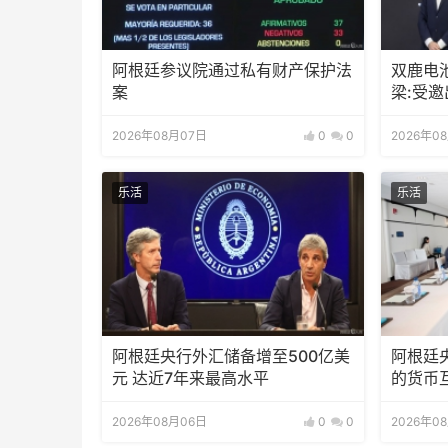
阿根廷参议院通过私有财产保护法
双鹿电
案
梁:受
待会！
2026年08月07日
0
0
2026年0
乐活
乐活
阿根廷央行外汇储备增至500亿美
阿根廷
元 达近7年来最高水平
的货币
2026年08月06日
0
0
2026年0