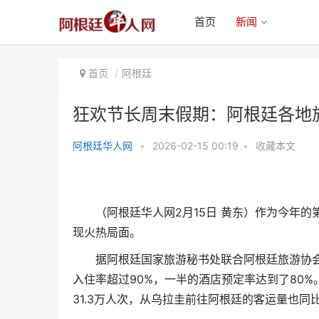
首页
新闻
首页
阿根廷
狂欢节长周末假期：阿根廷各地
阿根廷华人网
•
2026-02-15 00:19
•
收藏本文
狂欢节长周末假期：阿根廷各地旅
游火热
（阿根廷华人网2月15日 黄东）作为今年的
现火热局面。
据阿根廷国家旅游秘书处联合阿根廷旅游协会
入住率超过90%，一半的酒店预定率达到了80
31.3万人次，从乌拉圭前往阿根廷的客运量也同比