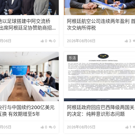
池以足球搭建中阿交流桥
阿根廷航空公司连续两年盈利 
邀出席阿根廷足协赞助商招
次交纳所得税
8月06日
0
0
2026年08月06日
3
乐活
央行与中国续约200亿美元
阿根廷政府回应巴西降级两国关
互换 有效期增至5年
的决定：纯粹意识形态问题
8月05日
0
0
2026年08月05日
1