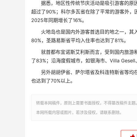
据悉，地区性传统节庆活动是吸引游客的原
超过了90%；科尔多瓦省在除了平常的游客外，因
2025年同期增长了16%。
火地岛也是国内外游客首选目的地之一，其入
80%，圣路易斯省平均入住率也达到了81%。
就首都布宜诺斯艾利斯而言，受到国内旅游
了83%；沿海度假城市，如银海市、Villa Gesell
另外胡胡伊省、萨尔塔省及科连特斯省等均
也达到了70%以上。
转载本网稿件，原则上需要书面授权，不得篡改稿件主题
本网所载内容或图片，若涉及侵权，请联系删除。