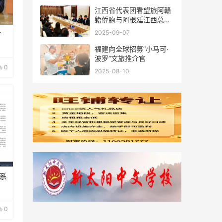
江西省代表团看望旅阿赣
籍侨胞与阿根廷江西总商
会座谈
2025-09-07
首
福建向全球招募“小马可·
波罗”文旅推介官
0
2025-08-10
系
0