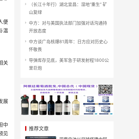
（长江十年行）湖北宜昌：湿地“重生” 矿
山复绿
人便
中方：对与美国执法部门加强对话沟通持
与温
开放态度
中方谈广岛核爆81周年：日方应对历史心
怀敬畏
导弹库存见底，美军急于研发射程1800公
相关
里巨炮
发展
但中
推荐文章
预见