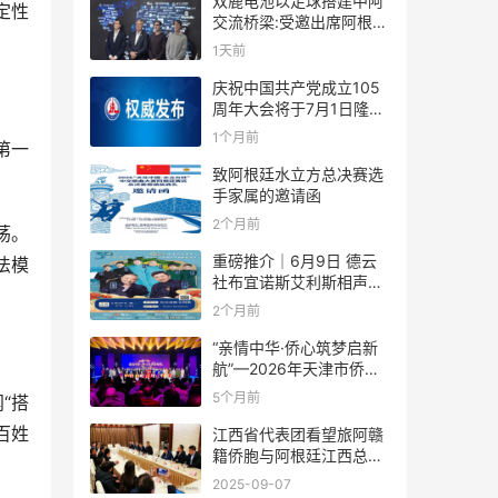
双鹿电池以足球搭建中阿
定性
交流桥梁:受邀出席阿根廷
足协赞助商招待会！
1天前
庆祝中国共产党成立105
周年大会将于7月1日隆重
举行
1个月前
第一
致阿根廷水立方总决赛选
手家属的邀请函
2个月前
荡。
重磅推介｜6月9日 德云
法模
社布宜诺斯艾利斯相声专
场！国风曲艺邂逅南美风
2个月前
情，多元文化狂欢全城集
结！
“亲情中华·侨心筑梦启新
航”—2026年天津市侨界
新春联谊活动成功举办
5个月前
“搭
百姓
江西省代表团看望旅阿赣
籍侨胞与阿根廷江西总商
会座谈
2025-09-07