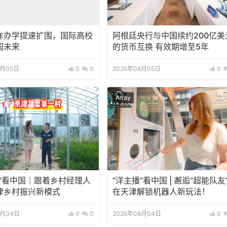
作办学提速扩围，国际高校
阿根廷央行与中国续约200亿美
国未来
的货币互换 有效期增至5年
8月05日
0
0
2026年08月05日
0
Array
播”看中国｜跟着乡村经理人
“洋主播”看中国 | 邂逅“超能队友
津乡村振兴新模式
在天津解锁机器人新玩法！
8月04日
0
0
2026年08月04日
0