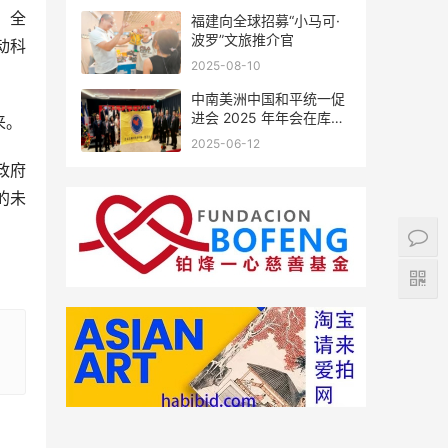
，全
福建向全球招募“小马可·
波罗”文旅推介官
动科
2025-08-10
中南美洲中国和平统一促
进会 2025 年年会在库拉
来。
索圆满举行，共绘反“独”
2025-06-12
促统宏伟蓝图
政府
的未