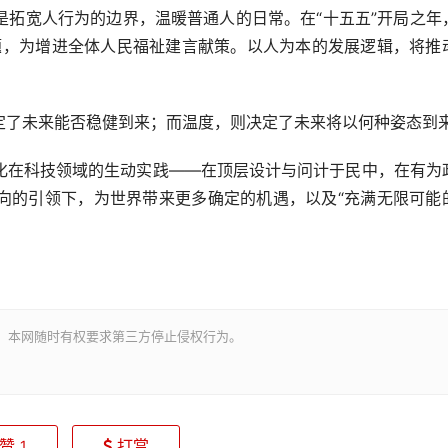
宽人行为的边界，温暖普通人的日常。在“十五五”开局之年
议题，为增进全体人民福祉建言献策。以人为本的发展逻辑，将推
了未来能否稳健到来；而温度，则决定了未来将以何种姿态到
在科技领域的生动实践——在顶层设计与问计于民中，在有为
向的引领下，为世界带来更多确定的机遇，以及“充满无限可能
。本网随时有权要求第三方停止侵权行为。
赞
打赏
1