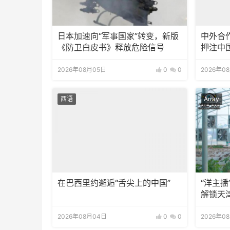
日本加速向“军事国家”转变，新版
中外合
《防卫白皮书》释放危险信号
押注中
2026年08月05日
0
0
2026年0
西语
Array
在巴西里约邂逅“舌尖上的中国”
“洋主
解锁天
2026年08月04日
0
0
2026年0