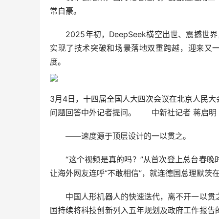
常自豪。
2025年初，DeepSeek横空出世、震撼世界
实现了技术突破和场景落地双重跨越，迎来又一个
度。
3月4日，十四届全国人大四次会议在北京人民
问题回答中外记者提问。 中新社记者 蒋启明
——速度源于顶层设计的一以贯之。
“这个视频是真的吗？”从首次登上总台春晚时
让海外网友连呼“不敢相信”，就连德国总理默茨
中国人形机器人的快速迭代，离不开一以贯之
国持续将科技创新列入五年规划及政府工作报告