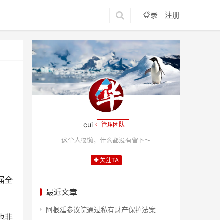
登录
注册
cui
管理团队
这个人很懒，什么都没有留下～
关注TA
届全
最近文章
阿根廷参议院通过私有财产保护法案
也非