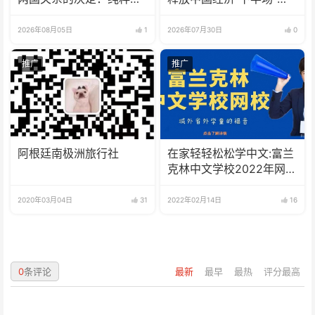
识形态问题
大信号
2026年08月05日
1
2026年07月30日
0
推广
推广
阿根廷南极洲旅行社
在家轻轻松松学中文:富兰
克林中文学校2022年网校
招生啦
2020年03月04日
31
2022年02月14日
16
0
条评论
最新
最早
最热
评分最高