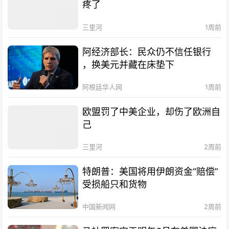
疼了
三里河
1周前
阿经济部长：民众仍不信任银行
，换美元并藏在床垫下
阿根廷华人网
1周前
欧盟罚了中美企业，却伤了欧洲自
己
三里河
2周前
特朗普：美国将用伊朗资金“赔偿”
受损船只和货物
中国新闻网
2周前