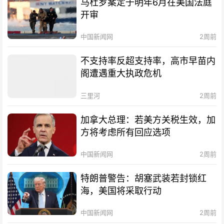
马杜罗案定于明年6月在美国法庭
开审
中国新闻网
2周前
不支持率反超支持率，高市早苗内
阁遭遇重大执政危机
三里河
2周前
加拿大总理：若美方关税生效，加
方将考虑所有回应选项
中国新闻网
2周前
特朗普警告：胡塞武装若封锁红
海，美国将采取行动
中国新闻网
2周前