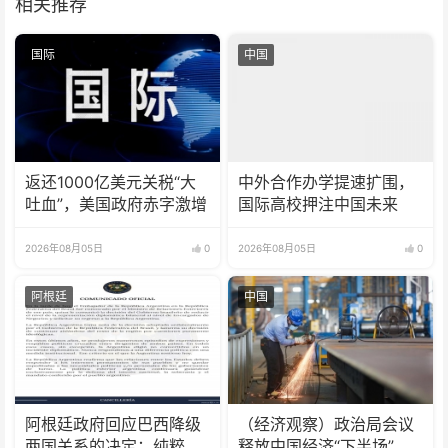
相关推荐
国际
中国
返还1000亿美元关税“大
中外合作办学提速扩围，
吐血”，美国政府赤字激增
国际高校押注中国未来
2026年08月05日
0
2026年08月05日
0
阿根廷
中国
阿根廷政府回应巴西降级
（经济观察）政治局会议
两国关系的决定：纯粹意
释放中国经济“下半场”三