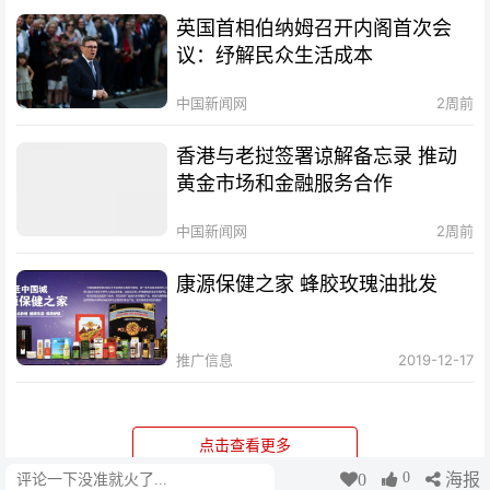
英国首相伯纳姆召开内阁首次会
议：纾解民众生活成本
中国新闻网
2周前
香港与老挝签署谅解备忘录 推动
黄金市场和金融服务合作
中国新闻网
2周前
康源保健之家 蜂胶玫瑰油批发
推广信息
2019-12-17
点击查看更多
0
0
海报
评论