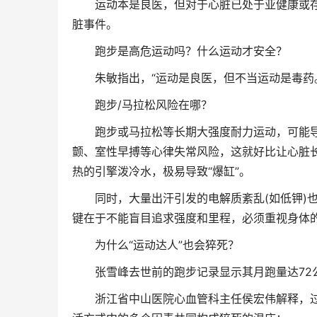
运动本是良医，但对于心脏已处于亚健康或存
脏事件。
跑步是高危运动吗？什么运动才安全？
朱敏指出，“运动是良医，但不当运动是毒药。”
跑步/马拉松风险在哪？
跑步或马拉松等长期大强度耐力运动，可能导
颤、室性早搏等心律失常风险，这就好比让心脏长
热的引擎泼冷水，极易导致“爆缸”。
同时，大量出汗引发的电解质紊乱(如低钾)也
键在于不能盲目追求强度和里程，必须重视身体
为什么“运动达人”也会猝死？
张雪峰去世前的跑步记录显示其月跑量达72公
浙江省中山医院心血管科主任侯宏伟解释，过