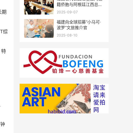
籍侨胞与阿根廷江西总商
会座谈
长期
2025-09-07
福建向全球招募“小马可·
波罗”文旅推介官
T综
2025-08-10
，特
人
。
分钟