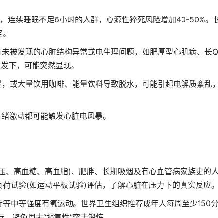
连续睡眠不足6小时的人群，心源性猝死风险增加40-50%。
定。
未被发现的心脏结构异常或电生理问题，如肥厚型心肌病、长Q
触发下，可能突然显现。
，或大量饮用咖啡、能量饮料导致脱水，可能引起电解质紊乱
绪激动都可能触发心脏电风暴。
压、高血糖、高血脂)、肥胖、长期吸烟及有心血管病家族史的
荷试验(如运动平板试验)评估，了解心脏在压力下的真实反应
中等强度有氧运动。世界卫生组织推荐成年人每周至少150
行，避免周末“报复性”突击锻炼。