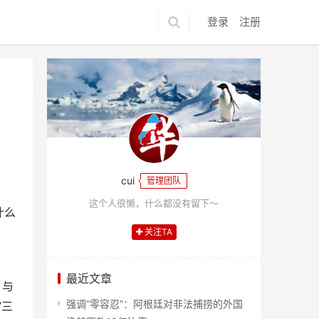
登录
注册
cui
管理团队
这个人很懒，什么都没有留下～
什么
关注TA
最近文章
。与
强调“零容忍”：阿根廷对非法捕捞的外国
”三