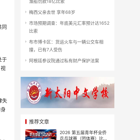
渔船罚款18亿比索
梅西父亲去世 享年68岁
市场预期调查：年底美元汇率预计达1652
共同
比索
布市博卡区：货运火车与一辆公交车相
撞，已有7人受伤
处于
阿根廷参议院通过私有财产保护法案
，视
律失
的身
推荐文章
2026 第五届青年杯全侨
乒乓球赛（团体赛）比赛