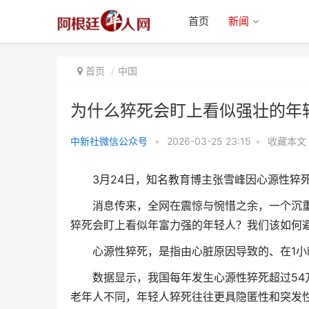
首页
新闻
首页
中国
为什么猝死会盯上看似强壮的年
中新社微信公众号
•
2026-03-25 23:15
•
收藏本文
为什么猝死会盯上看似强壮的年轻
3月24日，知名教育博主张雪峰因心源性猝死
人？怎么办？
消息传来，全网在震惊与惋惜之余，一个沉重
猝死会盯上看似年富力强的年轻人？我们该如何
心源性猝死，是指由心脏原因导致的、在1小
数据显示，我国每年发生心源性猝死超过54万例
老年人不同，年轻人猝死往往更具隐匿性和突发性