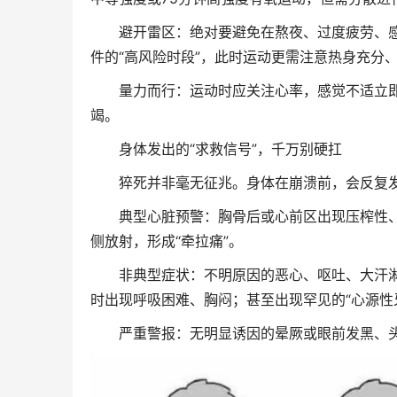
避开雷区：绝对要避免在熬夜、过度疲劳、感冒未
件的“高风险时段”，此时运动更需注意热身充分
量力而行：运动时应关注心率，感觉不适立即
竭。
身体发出的“求救信号”，千万别硬扛
猝死并非毫无征兆。身体在崩溃前，会反复发出
典型心脏预警：胸骨后或心前区出现压榨性、
侧放射，形成“牵拉痛”。
非典型症状：不明原因的恶心、呕吐、大汗淋漓
时出现呼吸困难、胸闷；甚至出现罕见的“心源性
严重警报：无明显诱因的晕厥或眼前发黑、