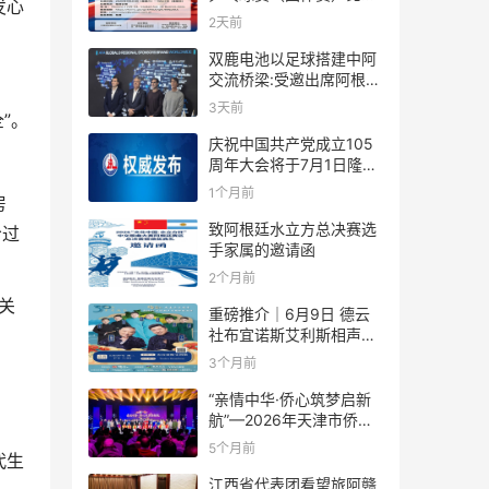
发心
规则
2天前
双鹿电池以足球搭建中阿
交流桥梁:受邀出席阿根廷
足协赞助商招待会！
3天前
”。
庆祝中国共产党成立105
周年大会将于7月1日隆重
举行
1个月前
房
致阿根廷水立方总决赛选
给过
手家属的邀请函
2个月前
关
重磅推介｜6月9日 德云
社布宜诺斯艾利斯相声专
场！国风曲艺邂逅南美风
3个月前
情，多元文化狂欢全城集
结！
“亲情中华·侨心筑梦启新
航”—2026年天津市侨界
新春联谊活动成功举办
5个月前
代生
江西省代表团看望旅阿赣