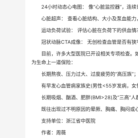
24小时动态心电图： 像“心脏监控器”，连续
心脏超声： 查看心脏结构、大小及泵血能力
运动负荷试验： 评估心脏在负荷下的供血情
冠状动脉CTA成像： 无创检查血管是否有狭
目前，许多大型医院已开设相关专项检查。如果
为生命上一道保险：
长期熬夜、压力过大、过度疲劳的“高压族”
有早发心血管病家族史(男性<55岁发病，女性
长期吸烟、酗酒、肥胖(BMI>28)及“三高”人
既往出现过不明原因的晕厥、胸痛、胸闷或
支持单位：浙江省中医院
作者：周薇