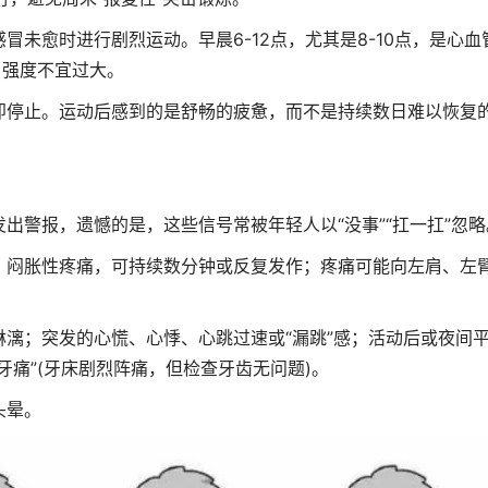
愈时进行剧烈运动。早晨6-12点，尤其是8-10点，是心血
、强度不宜过大。
停止。运动后感到的是舒畅的疲惫，而不是持续数日难以恢复
警报，遗憾的是，这些信号常被年轻人以“没事”“扛一扛”忽略
闷胀性疼痛，可持续数分钟或反复发作；疼痛可能向左肩、左
；突发的心慌、心悸、心跳过速或“漏跳”感；活动后或夜间
牙痛”(牙床剧烈阵痛，但检查牙齿无问题)。
头晕。