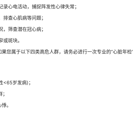
记录心电活动，捕捉阵发性心律失常；
，排查心肌病等问题；
况，筛查潜在冠心病；
窄或斑块。
您属于以下四类高危人群，请务必进行一次专业的“心脏年检
；
<65岁发病)；
群；
心悸。