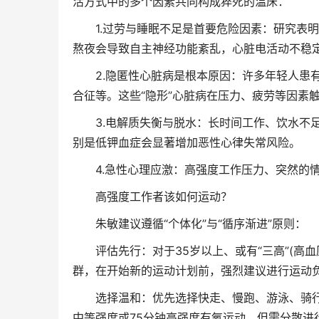
活方式中的多个因素共同构成猝死的温床：
1.过劳与睡眠不足是首要危险因素：研究表明，
熬夜会导致自主神经功能紊乱，心脏电活动不稳
2.隐匿性心脏病是根本原因：许多年轻人患有
合征等。这些“隐形”心脏病在压力、疲劳等因素
3.电解质失衡与脱水：长时间工作、饮水不足
别是低钾血症会显著增加恶性心律失常风险。
4.急性心理应激：高强度工作压力、突然的情
高强度工作者该如何运动？
朱敏建议遵循“个体化”与“循序渐进”原则：
评估先行：对于35岁以上、或有“三高”(高血
群，在开始新的运动计划前，强烈建议进行运动负
选择温和：优先选择快走、慢跑、游泳、骑行等
中等强度或75分钟高强度有氧运动，但需分散进