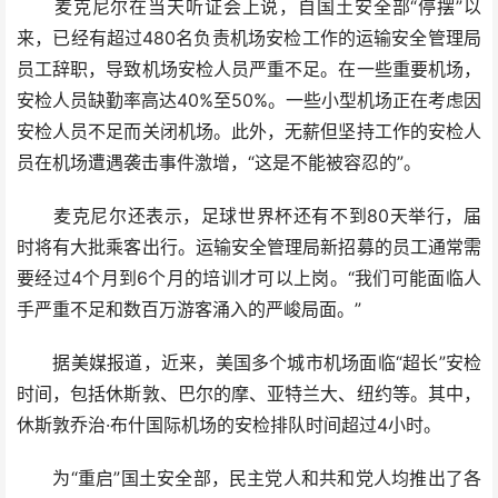
麦克尼尔在当天听证会上说，自国土安全部“停摆”以
来，已经有超过480名负责机场安检工作的运输安全管理局
员工辞职，导致机场安检人员严重不足。在一些重要机场，
安检人员缺勤率高达40%至50%。一些小型机场正在考虑因
安检人员不足而关闭机场。此外，无薪但坚持工作的安检人
员在机场遭遇袭击事件激增，“这是不能被容忍的”。
麦克尼尔还表示，足球世界杯还有不到80天举行，届
时将有大批乘客出行。运输安全管理局新招募的员工通常需
要经过4个月到6个月的培训才可以上岗。“我们可能面临人
手严重不足和数百万游客涌入的严峻局面。”
据美媒报道，近来，美国多个城市机场面临“超长”安检
时间，包括休斯敦、巴尔的摩、亚特兰大、纽约等。其中，
休斯敦乔治·布什国际机场的安检排队时间超过4小时。
为“重启”国土安全部，民主党人和共和党人均推出了各