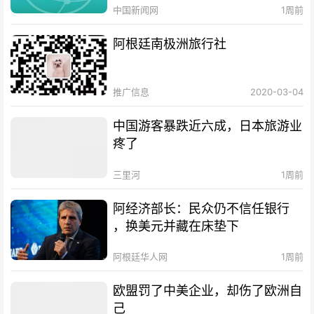
中国新闻网
1周前
阿根廷南极洲旅行社
推广信息
2020-03-04
中国游客暴跌近六成，日本旅游业
疼了
三里河
1周前
阿经济部长：民众仍不信任银行
，换美元并藏在床垫下
阿根廷华人网
1周前
欧盟罚了中美企业，却伤了欧洲自
己