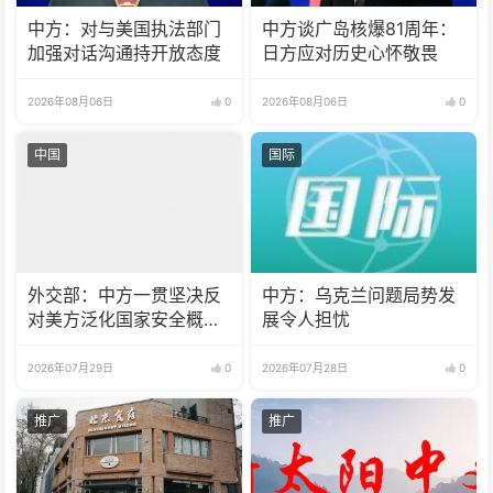
中方：对与美国执法部门
中方谈广岛核爆81周年：
加强对话沟通持开放态度
日方应对历史心怀敬畏
2026年08月06日
0
2026年08月06日
0
中国
国际
外交部：中方一贯坚决反
中方：乌克兰问题局势发
对美方泛化国家安全概念
展令人担忧
打压中国企业
2026年07月29日
0
2026年07月28日
0
推广
推广