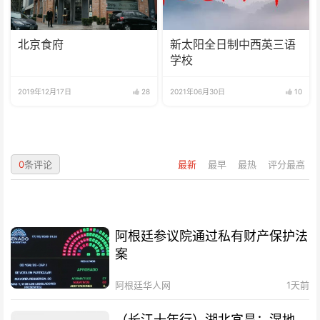
北京食府
新太阳全日制中西英三语
学校
2019年12月17日
28
2021年06月30日
10
0
条评论
最新
最早
最热
评分最高
阿根廷参议院通过私有财产保护法
案
阿根廷华人网
1天前
（长江十年行）湖北宜昌：湿地