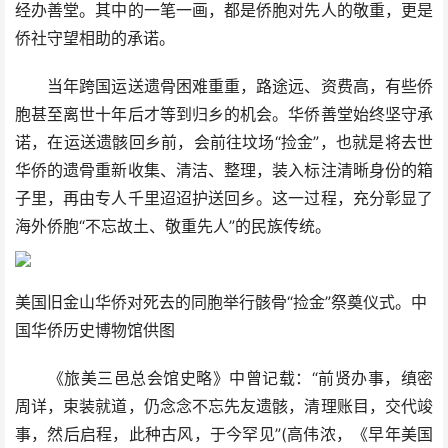
经办善堂。其中的一笔一画，都是侨胞对先人的敬重，更是
侨社守望相助的承诺。
当年跨国运送遗骨困难重重，路途远、资费高，有些侨
胞甚至离世十年后才等到归乡的机会。华侨善堂始终坚守承
诺，在运送遗骸回乡前，会前往坟场“捡金”，也就是将去世
华侨的遗骨重新收集、清洁、整理，装入标注清晰身份的箱
子里，再由专人千里迢迢护送回乡。这一过程，充分彰显了
海外侨胞“不忘故土、敬重先人”的民族传统。
美国旧金山华侨对死去的同胞举行骸骨“捡金”祭奠仪式。中
国华侨历史博物馆供图
《旅美三邑总会馆史略》中曾记载：“前贤办事，缜密
周详，束装就道，仍念念不忘先友遗骸，清理账目，交代竣
事，然后启程，此种古风，于今罕见”(高伟浓，《早年美国