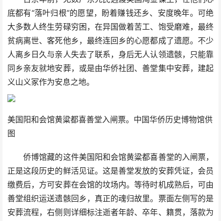
底都有“落叶归根”的愿望，盼着赚钱还乡、安度晚年。可绝
大多数人终生劳碌穷困，在异国做着苦工、饱受磨难，最终
贫病离世、客死他乡，最终连回乡的心愿都成了遗愿。不少
人离乡日久与亲人失去了联系，身后无人认领遗骸，只能靠
同乡亲友就地安葬，或是由华侨社团、善堂集中安葬，建起
义山义冢作为安息之地。
美国阳和会馆黄粱都喜善堂入闸票。中国华侨历史博物馆供
图
侨博馆藏的这件美国阳和会馆黄粱都喜善堂的入闸票，
正是这段历史的鲜活见证。这是善堂发放的安葬凭证，会员
缴费后，方可安葬在会馆的坟场内。等待时机成熟后，可由
善堂组织运送遗骸回乡，真正的魂归故里。票面左侧写的是
安葬流程，右侧则详细标注逝者年龄、卒年、籍贯，落款为