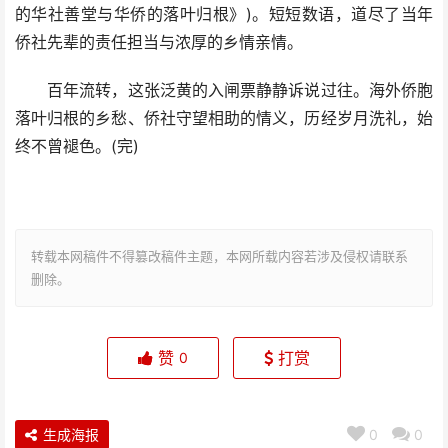
的华社善堂与华侨的落叶归根》)。短短数语，道尽了当年
侨社先辈的责任担当与浓厚的乡情亲情。
百年流转，这张泛黄的入闸票静静诉说过往。海外侨胞
落叶归根的乡愁、侨社守望相助的情义，历经岁月洗礼，始
终不曾褪色。(完)
转载本网稿件不得篡改稿件主题，本网所载内容若涉及侵权请联系
删除。
赞
打赏
0
生成海报
0
0